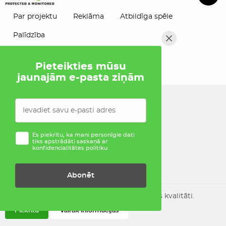
Par projektu
Reklāma
Atbildīga spēle
Palīdzība
Pieteikties mūsu
jaunajām e-pasta ziņām
Es piekrītu, ka mani personīgie dati
tiks apstrādāti saskaņā ar
konfidencialitātes politiku
Abonēt
Tiek izmantoti sīkfaili, lai uzlabotu šīs vietnes kvalitāti.
Piekrītu
Vairāk informācijas