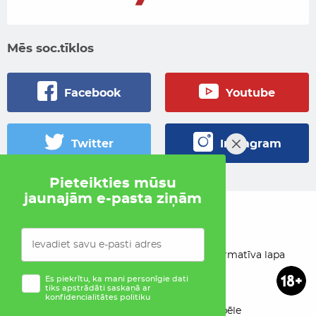
Mēs soc.tīklos
Facebook
Youtube
Twitter
Instagram
Pieteikties mūsu
jaunajām e-pasta ziņām
© 2005 — 2026 Pokahlv.com
Pokah neorganizē spēles uz naudu. Šī ir informatīva lapa
Es piekrītu, ka mani personīgie dati
tiks apstrādāti saskaņā ar
konfidencialitātes politiku
Par projektu
Reklāma
Atbildīga spēle