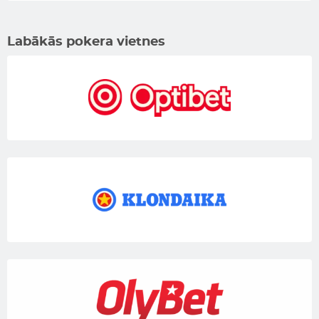
Labākās pokera vietnes