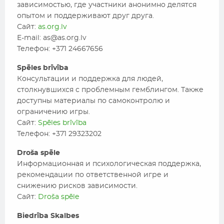
зависимостью, где участники анонимно делятся
опытом и поддерживают друг друга.
Сайт:
as.org.lv
E-mail:
as@as.org.lv
Телефон: +371 24667656
Spēles brīvība
Консультации и поддержка для людей,
столкнувшихся с проблемным гемблингом. Также
доступны материалы по самоконтролю и
ограничению игры.
Сайт:
Spēles brīvība
Телефон: +371 29323202
Droša spēle
Информационная и психологическая поддержка,
рекомендации по ответственной игре и
снижению рисков зависимости.
Сайт:
Droša spēle
Biedrība Skalbes