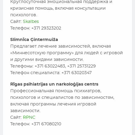
Круглосуточная эмоциональная поддержка и
кризисная помощь, включая консультации
психологов.
Сайт:
Skalbes
Телефон: +371 29323202
Slimnīca Ģintermuiža
Предлагает лечение зависимостей, включая
«Миннесотскую программу» для людей с игровой
и другими видами зависимости.
Телефоны: +371 63022483, +371 25731229
Телефон специалиста: +371 63020347
Rīgas psihiatrijas un narkoloģijas centrs
Профессиональная помощь психиатров,
психологов и специалистов по зависимостям,
включая программы лечения игровой
зависимости.
Сайт:
RPNC
Телефон: +371 67080210