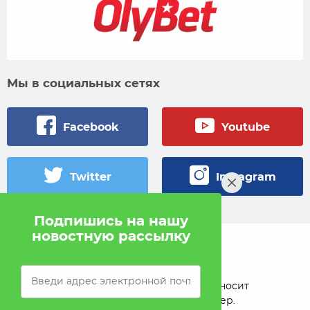
Мы в социальных сетях
Facebook
Youtube
Twitter
Instagram
Подпишись на нашу
новостную рассылку
© 2005 — 2026 Pokahlv.com
Pokah не проводит игры на деньги. Сайт носит
исключительно информационный характер.