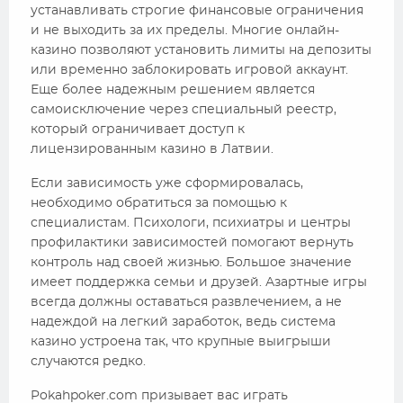
устанавливать строгие финансовые ограничения
и не выходить за их пределы. Многие онлайн-
казино позволяют установить лимиты на депозиты
или временно заблокировать игровой аккаунт.
Еще более надежным решением является
самоисключение через специальный реестр,
который ограничивает доступ к
лицензированным казино в Латвии.
Если зависимость уже сформировалась,
необходимо обратиться за помощью к
специалистам. Психологи, психиатры и центры
профилактики зависимостей помогают вернуть
контроль над своей жизнью. Большое значение
имеет поддержка семьи и друзей. Азартные игры
всегда должны оставаться развлечением, а не
надеждой на легкий заработок, ведь система
казино устроена так, что крупные выигрыши
случаются редко.
Pokahpoker.com призывает вас играть