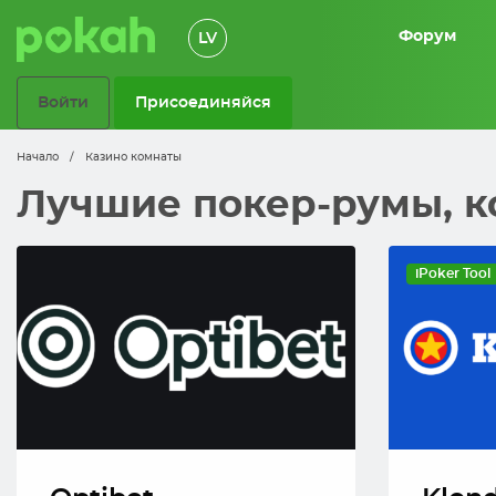
Форум
LV
Войти
Присоединяйся
Начало
/
Казино комнаты
Лучшие покер-румы, к
iPoker Tool