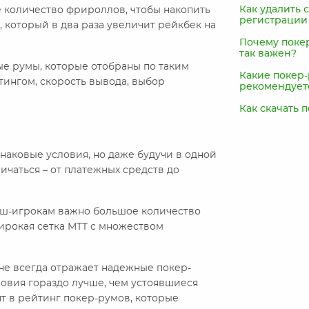
Как удалить 
е количество фрироллов, чтобы накопить
регистрации
, который в два раза увеличит рейкбек на
Почему покер
так важен?
е румы, которые отобраны по таким
Какие покер
нтингом, скорость вывода, выбор
рекомендует
Как скачать 
наковые условия, но даже будучи в одной
личаться – от платежных средств до
эш-игрокам важно большое количество
широкая сетка MTT с множеством
не всегда отражает надежные покер-
овия гораздо лучше, чем устоявшиеся
т в рейтинг покер-румов, которые