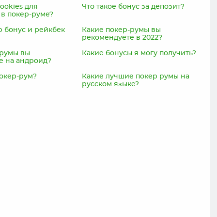
сookies для
Что такое бонус за депозит?
 в покер-руме?
 бонус и рейкбек
Какие покер-румы вы
рекомендуете в 2022?
-румы вы
Какие бонусы я могу получить?
е на андроид?
покер-рум?
Какие лучшие покер румы на
русском языке?