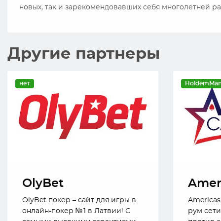
новых, так и зарекомендовавших себя многолетней ра
Другие партнеры
нет
HoldemMan
OlyBet
Amer
OlyBet покер – сайт для игры в
Americas
онлайн-покер № 1 в Латвии! С
рум сети