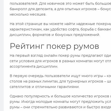
пользователей. Для новичков это может быть большо
банкролл для депозита, а для опытных игроков – бонус
несколько месяцев.
На этой странице вы можете найти надежные покерны
характеристикам, как удобство софта, борьба с бамха
дисциплин, форматов и бонусных предложений.
Рейтинг покер румов
На первый взгляд онлайн покер румы предлагают оди
сети условия для игроков в разных комнатах могут от
ассортимента дисциплин.
В первую очередь пользователи ищут много игры – к
столов на разных лимитах, для турнирных игроков – 
сателлитов и отличными гарантиями.
Однако популярность и большое количество игроков 
румы. Иногда молодые комнаты могут предложить усл
румы – они стремительно развиваются и быстро входя