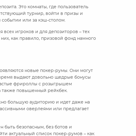
озита. Это комнаты, где пользователь
етствующий турнир, войти в призы и
м событии или за кэш-столом.
 всех игроков и для депозиторов – тех
В них, как правило, призовой фонд намного
оявляются новые покер-румы. Они могут
 время выдают довольно щедрые бонусы
 частые фрироллы с розыгрышем
 а также повышенный рейкбек.
жно большую аудиторию и идет даже на
 массивными оверлеями или предлагает
н быть безопасным, без ботов и
йти актуальный список покер-румов – как