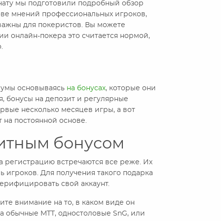
нату мы подготовили подробный обзор
нове мнений профессиональных игроков,
 важны для покеристов. Вы можете
ии онлайн-покера это считается нормой,
.
румы основываясь
на бонусах
, которые они
, бонусы на депозит и регулярные
рвые несколько месяцев игры, а вот
 на постоянной основе.
итным бонусом
а регистрацию встречаются все реже. Их
ь игроков. Для получения такого подарка
верифицировать свой аккаунт.
те внимание на то, в каком виде он
на обычные MTT, одностоловые SnG, или