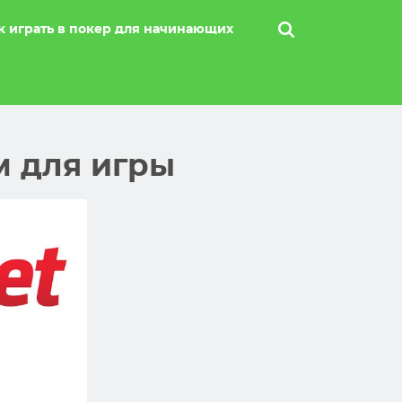
к играть в покер для начинающих
м для игры