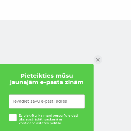
Pieteikties mūsu
jaunajām e-pasta ziņām
Es piekrītu, ka mani personīgie dati
tiks apstrādāti saskaņā ar
konfidencialitātes politiku