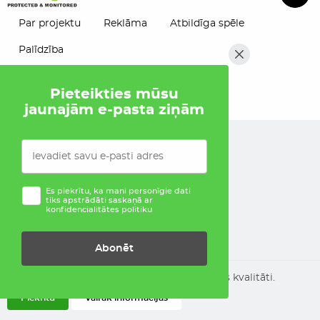
Par projektu
Reklāma
Atbildīga spēle
Palīdzība
Pieteikties mūsu
jaunajām e-pasta ziņām
Es piekrītu, ka mani personīgie dati
tiks apstrādāti saskaņā ar
konfidencialitātes politiku
Abonēt
Tiek izmantoti sīkfaili, lai uzlabotu šīs vietnes kvalitāti.
Piekrītu
Vairāk informācijas