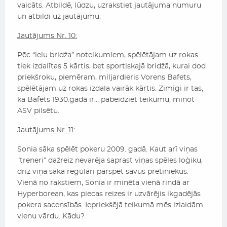
vaicāts. Atbildē, lūdzu, uzrakstiet jautājuma numuru
un atbildi uz jautājumu.
Jautājums Nr. 10:
Pēc “ielu bridža” noteikumiem, spēlētājam uz rokas
tiek izdalītas 5 kārtis, bet sportiskajā bridžā, kurai dod
priekšroku, piemēram, miljardieris Vorens Bafets,
spēlētājam uz rokas izdala vairāk kārtis. Zimīgi ir tas,
ka Bafets 1930.gadā ir… pabeidziet teikumu, minot
ASV pilsētu.
Jautājums Nr. 11:
Sonia sāka spēlēt pokeru 2009. gadā. Kaut arī viņas
“treneri” dažreiz nevarēja saprast viņas spēles loģiku,
drīz viņa sāka regulāri pārspēt savus pretiniekus.
Vienā no rakstiem, Sonia ir minēta vienā rindā ar
Hyperborean, kas piecas reizes ir uzvārējis ikgadējās
pokera sacensībās. Iepriekšējā teikumā mēs izlaidām
vienu vārdu. Kādu?