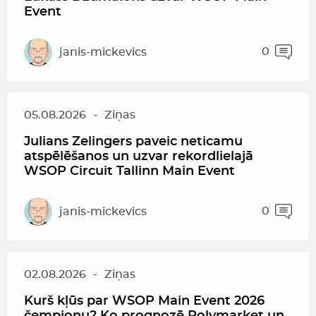
Event
0
janis-mickevics
05.08.2026
-
Ziņas
Julians Zelingers paveic neticamu
atspēlēšanos un uzvar rekordlielajā
WSOP Circuit Tallinn Main Event
0
janis-mickevics
02.08.2026
-
Ziņas
Kurš kļūs par WSOP Main Event 2026