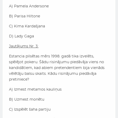
A) Pamela Andersone
B) Parisa Hiltone
C) Kima Kardašjana
D) Lady Gaga
Jautājums Nr. 3:
Estancia pilsētas mērs 1998. gadā tika izvelēts,
spēlējot pokeru. Šādu risinājumu piedāvāja viens no
kandidātiem, kad abiem pretendentiem bija vienāds
vēlētāju balsu skaits. Kādu risinājumu piedāvāja
pretiniece?
A) Izmest metamos kauliņus
B) Uzmest monētu
C) Izspēlēt šaha partiju