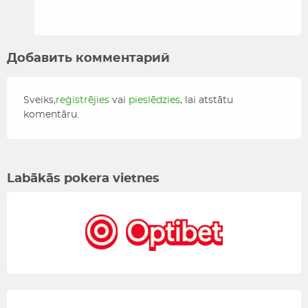
11. Datoru ( mākslīgo intelektu)
12. Jakudza
Добавить комментарий
Sveiks,
reģistrējies
vai
pieslēdzies
, lai atstātu
komentāru.
Labākās pokera vietnes