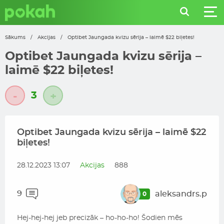
Sākums
/
Akcijas
/
Optibet Jaungada kvizu sērija – laimē $22 biļetes!
Optibet Jaungada kvizu sērija –
laimē $22 biļetes!
3
-
+
Optibet Jaungada kvizu sērija – laimē $22
biļetes!
28.12.2023 13:07
Akcijas
888
9
aleksandrs.p
0
Hej-hej-hej jeb precizāk – ho-ho-ho! Šodien mēs