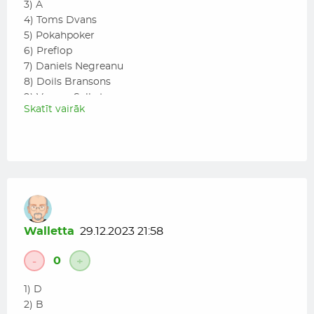
3) A
4) Toms Dvans
5) Pokahpoker
6) Preflop
7) Daniels Negreanu
8) Doils Bransons
9) Vanesa Selbsta
Skatīt vairāk
10) dzimis Omahā
11) datoru
12) Jakudza
Walletta
29.12.2023 21:58
0
-
+
1) D
2) B