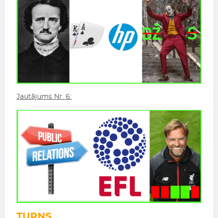
Jautājums Nr. 6:
TURNS