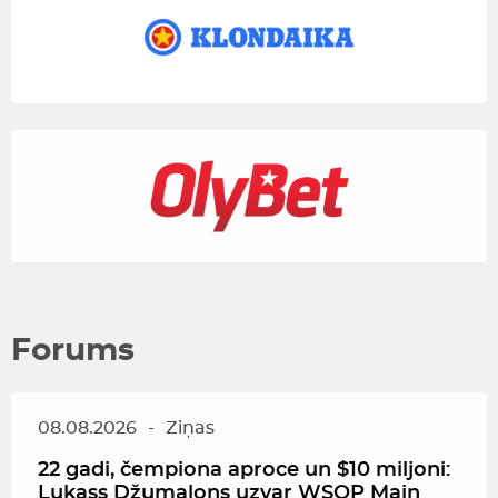
Forums
08.08.2026
-
Ziņas
22 gadi, čempiona aproce un $10 miljoni:
Lukass Džumalons uzvar WSOP Main