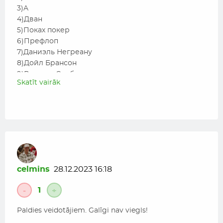
3)A
4)Дван
5)Поках покер
6)Префлоп
7)Даниэль Негреану
8)Дойл Брансон
9)Ванесса Селбст
Skatīt vairāk
10)Родился в городе Омаха
11)Искусственный интеллект
12)Якудза
celmins
28.12.2023 16:18
1
-
+
Paldies veidotājiem. Galīgi nav viegls!