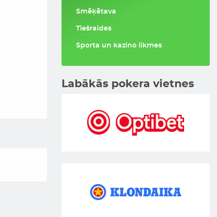
Smēķētava
Tiešraides
Sporta un kazino likmes
Labākās pokera vietnes