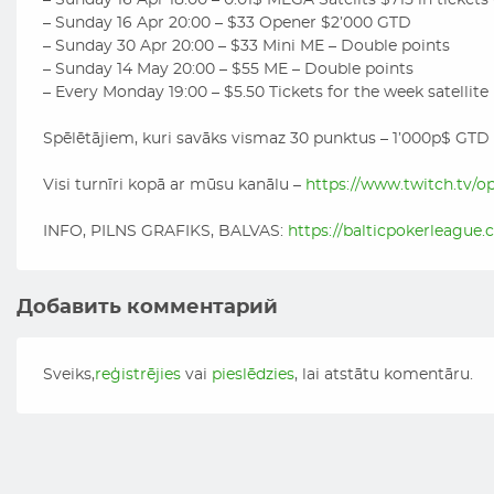
– Sunday 16 Apr 18:00 – 0.01$ MEGA Satelīts $715 in ticket
– Sunday 16 Apr 20:00 – $33 Opener $2’000 GTD
– Sunday 30 Apr 20:00 – $33 Mini ME – Double points
– Sunday 14 May 20:00 – $55 ME – Double points
– Every Monday 19:00 – $5.50 Tickets for the week satellite
Spēlētājiem, kuri savāks vismaz 30 punktus – 1’000p$ GTD I
Visi turnīri kopā ar mūsu kanālu –
https://www.twitch.tv/o
INFO, PILNS GRAFIKS, BALVAS:
https://balticpokerleague
Добавить комментарий
Sveiks,
reģistrējies
vai
pieslēdzies
, lai atstātu komentāru.