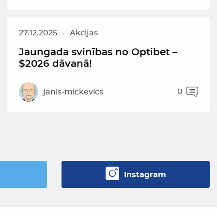
27.12.2025
-
Akcijas
Jaungada svinības no Optibet –
$2026 dāvanā!
0
janis-mickevics
Instagram