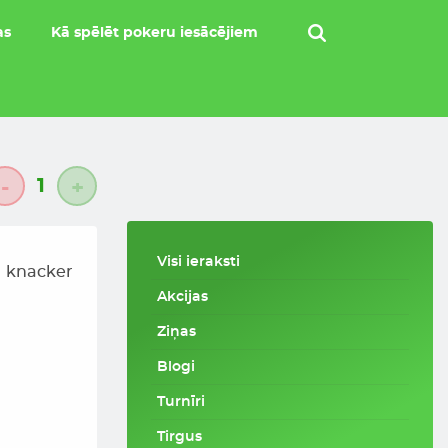
as
Kā spēlēt pokeru iesācējiem
1
-
+
Visi ieraksti
knacker
Akcijas
Ziņas
Blogi
Turnīri
Tirgus