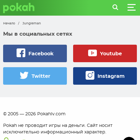
Начало
/
Jungleman
Мы в социальных сетях
Facebook
Youtube
Twitter
Instagram
© 2005 — 2026 Pokahlv.com
Pokah не проводит игры на деньги. Сайт носит
исключительно информационный характер.