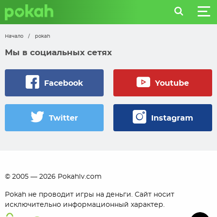
Начало
/
pokah
Мы в социальных сетях
Facebook
Youtube
Twitter
Instagram
© 2005 — 2026 Pokahlv.com
Pokah не проводит игры на деньги. Сайт носит
исключительно информационный характер.