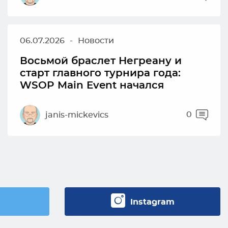
06.07.2026
-
Новости
Восьмой браслет Негреану и
старт главного турнира года:
WSOP Main Event начался
0
janis-mickevics
Instagram