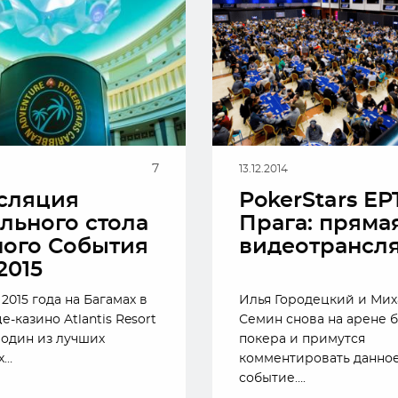
7
13.12.2014
сляция
PokerStars EP
льного стола
Прага: пряма
ного События
видеотрансл
2015
 2015 года на Багамах в
Илья Городецкий и Ми
е-казино Atlantis Resort
Семин снова на арене 
 один из лучших
покера и примутся
х…
комментировать данно
событие….