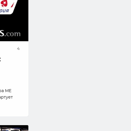
4
:
ра ME
артует