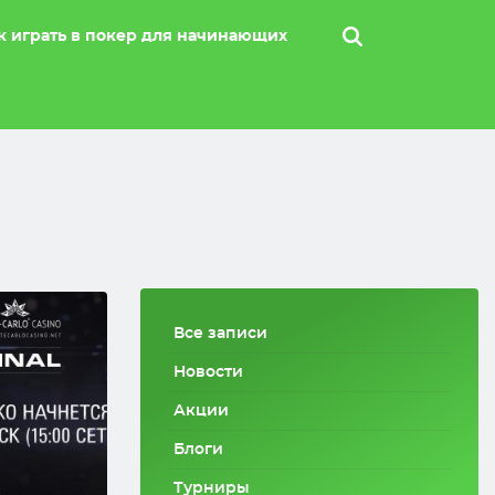
к играть в покер для начинающих
Все записи
Новости
Акции
Блоги
Турниры