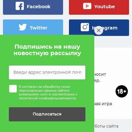
Facebook
Youtube
Twitter
Instagram
Подпишись на нашу
новостную рассылку
© 2005 — 2026 Pokahlv.com
Pokah не проводит игры на деньги. Сайт носит
исключительно информационный характер.
Я согласен на обработку моих
персональных данных сайтом
pokahpoker.com в соответствии с
политикой конфиденциальности
О проекте
Реклама
Ответственная игра
Подписаться
Помощь
Мы используем cookies для улучшения работы сайта