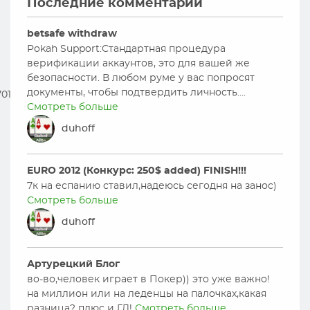
Последние комментарии
betsafe withdraw
Pokah Support:Стандартная процедура
верификации аккаунтов, это для вашей же
безопасности. В любом руме у вас попросят
документы, чтобы подтвердить личность.…
015/
Смотреть больше
duhoff
EURO 2012 (Конкурс: 250$ added) FINISH!!!
7к на еспанию ставил,надеюсь сегодня на занос)
Смотреть больше
duhoff
Артурецкий Блог
во-во,человек играет в Покер)) это уже важно!
на миллион или на леденцы на палочках,какая
разница? плюс и ГЛ!
Смотреть больше