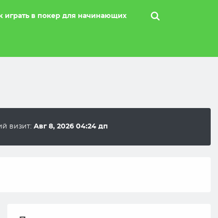
к играть в покер для начинающих
й визит:
Авг 8, 2026 04:24 дп