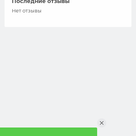
Последние отзывы
Нет отзывы