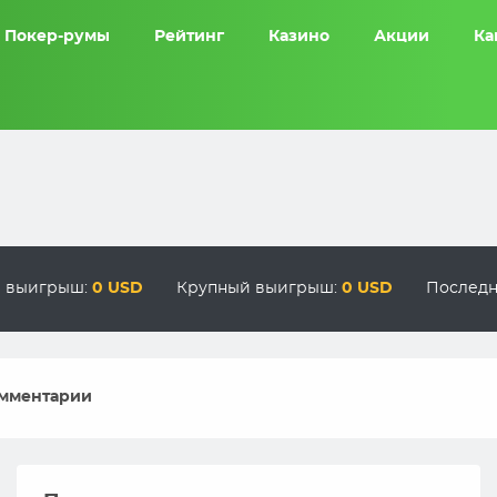
Покер-румы
Рейтинг
Казино
Акции
Ка
 выигрыш:
0 USD
Крупный выигрыш:
0 USD
Последн
мментарии