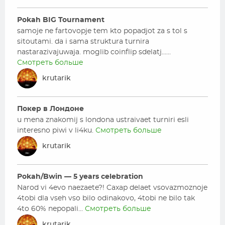
Pokah BIG Tournament
samoje ne fartovopje tem kto popadjot za s tol s
sitoutami. da i sama struktura turnira
nastarazivajuwaja. moglib coinflip sdelatj...…
Смотреть больше
krutarik
Покер в Лондоне
u mena znakomij s londona ustraivaet turniri esli
interesno piwi v li4ku.
Смотреть больше
krutarik
Pokah/Bwin — 5 years celebration
Narod vi 4evo naezaete?! Caxap delaet vsovazmoznoje
4tobi dla vseh vso bilo odinakovo, 4tobi ne bilo tak
4to 60% nepopali…
Смотреть больше
krutarik