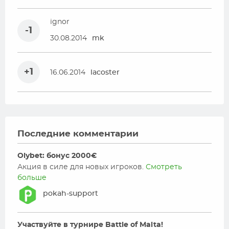
ignor
-1
30.08.2014
mk
+1
16.06.2014
lacoster
Последние комментарии
Olybet: бонус 2000€
Акция в силе для новых игроков.
Смотреть
больше
pokah-support
Участвуйте в турнире Battle of Malta!