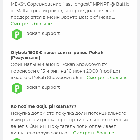
MEKS*: Соревнование “last longest” MPNPT @ Battle
of Malta: трое игроков, которые дольше всех
продержатся в Мейн Эвенте Battle of Malta,…
Смотреть больше
pokah-support
Olybet: 1500€ пакет для игроков Pokah
(Результаты)
Официальный анонс. Pokah Showdown #4
перенесен c 15 июня, на 16 июня 20:00 (пройдет
вместе с Pokah Showdown #5 в…
Смотреть больше
pokah-support
Ko nozime dolju pirksana???
Покупка долей это покупка доли потенциального
выигрыша игроока, пропорционально вложенных
денег в бвй-ин. Покупатель доли оплачивает
лишь некоторую часть от…
Смотреть больше