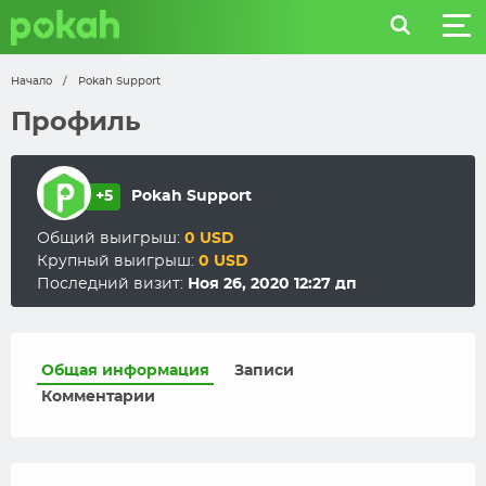
Начало
/
Pokah Support
Профиль
+5
Pokah Support
Общий выигрыш:
0 USD
Крупный выигрыш:
0 USD
Последний визит:
Ноя 26, 2020 12:27 дп
Общая информация
Записи
Комментарии