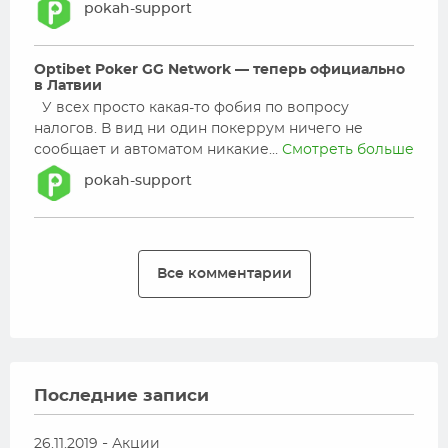
pokah-support
Optibet Poker GG Network — теперь официально
в Латвии
У всех просто какая-то фобия по вопросу
налогов. В вид ни один покеррум ничего не
сообщает и автоматом никакие…
Смотреть больше
pokah-support
Все комментарии
Последние записи
-
26.11.2019
Акции