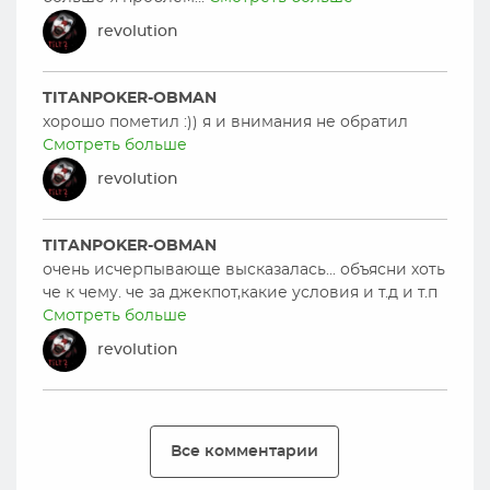
revolution
TITANPOKER-OBMAN
хорошо пометил :)) я и внимания не обратил
Смотреть больше
revolution
TITANPOKER-OBMAN
очень исчерпывающе высказалась... объясни хоть
че к чему. че за джекпот,какие условия и т.д и т.п
Смотреть больше
revolution
Все комментарии