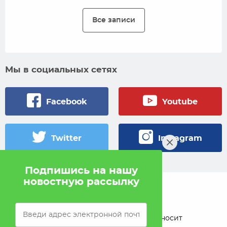
Все записи
Мы в социальных сетях
Facebook
Youtube
Twitter
Instagram
Подпишись на нашу
новостную рассылку
© 2005 — 2026 Pokahlv.com
Pokah не проводит игры на деньги. Сайт носит