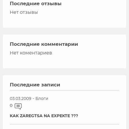
Последние отзывы
Нет отзывы
Последние комментарии
Нет коментариев
Последние записи
-
03.03.2009
Блоги
0
KAK ZAREGTSA NA EXPEKTE ???