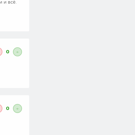
и и всё.
0
+
0
+