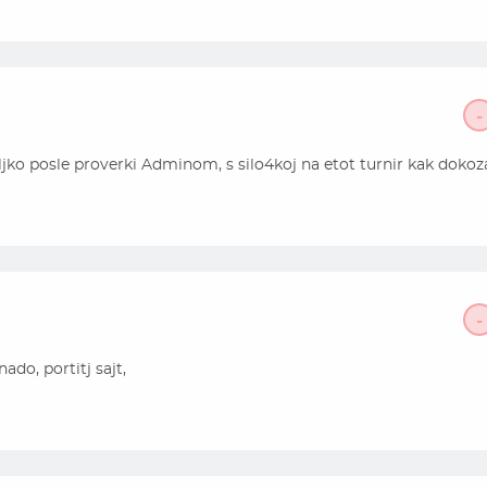
-
oljko posle proverki Adminom, s silo4koj na etot turnir kak dokoz
-
ado, portitj sajt,