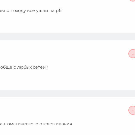
вно походу все ушли на рб.
-
ообще с любых сетей?
-
у автоматического отслеживания