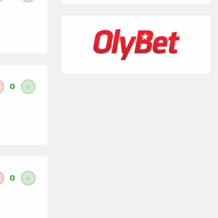
0
+
0
+