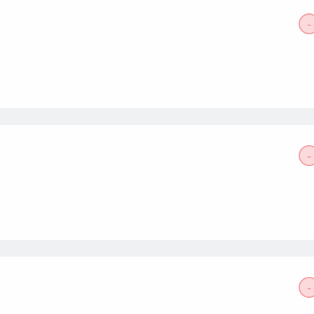
-
-
-