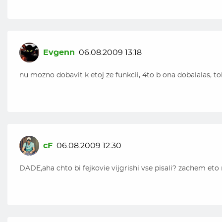
Evgenn
06.08.2009 13:18
nu mozno dobavit k etoj ze funkcii, 4to b ona dobalalas, t
cF
06.08.2009 12:30
DADE,aha chto bi fejkovie vijgrishi vse pisali? zachem eto n