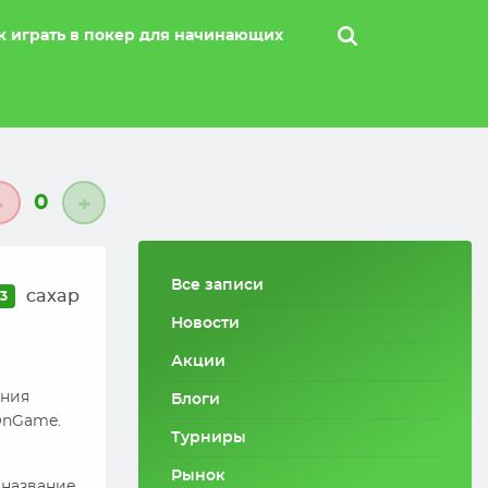
к играть в покер для начинающих
0
-
+
Все записи
caxap
03
Новости
Акции
ения
Блоги
 OnGame.
Турниры
Рынок
 название