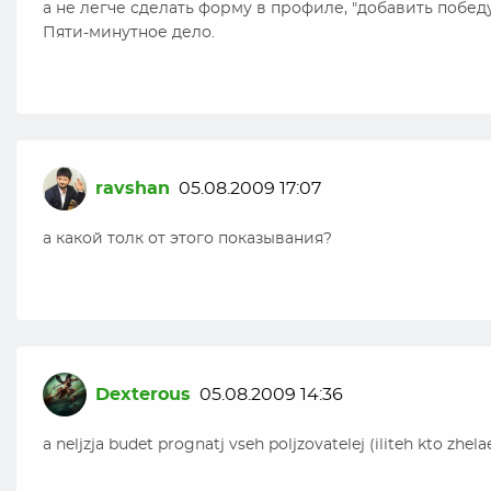
а не легче сделать форму в профиле, "добавить победу
Пяти-минутное дело.
ravshan
05.08.2009 17:07
а какой толк от этого показывания?
Dexterous
05.08.2009 14:36
a neljzja budet prognatj vseh poljzovatelej (iliteh kto zhe