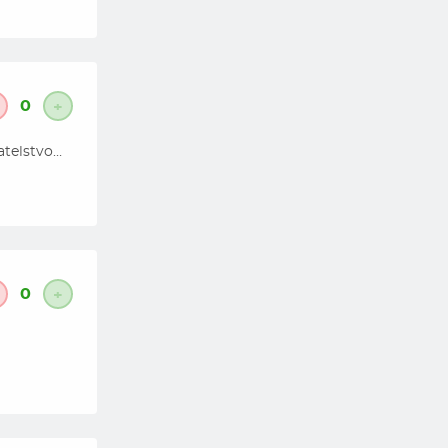
0
+
atelstvo…
0
+