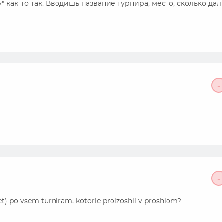
" как-то так. Вводишь название турнира, место, сколько дал
-
-
laet) po vsem turniram, kotorie proizoshli v proshlom?