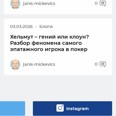
0
janis-mickevics
03.03.2026
-
Блоги
Хельмут – гений или клоун?
Разбор феномена самого
эпатажного игрока в покер
0
janis-mickevics
Instagram