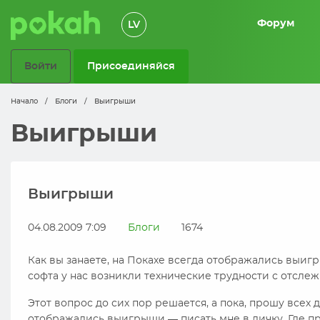
Форум
LV
Войти
Присоединяйся
Начало
/
Блоги
/
Выигрыши
Выигрыши
Выигрыши
04.08.2009 7:09
Блоги
1674
Как вы занаете, на Покахе всегда отображались выи
софта у нас возникли технические трудности с отслеж
Этот вопрос до сих пор решается, а пока, прошу всех 
отображались выигрыши — писать мне в личку. Где пр