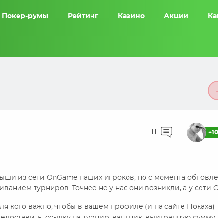
Покер-румы
Рейтинг
Казино
Акции
Ка
11
+1
грыши из сети OnGame наших игроков, но с момента обновл
иванием турниров. Точнее не у нас они возникли, а у сети
для кого важно, чтобы в вашем профиле (и на сайте Покаха)
едоставить: ссылку на турнир, ваш ник, выигранную сумму,