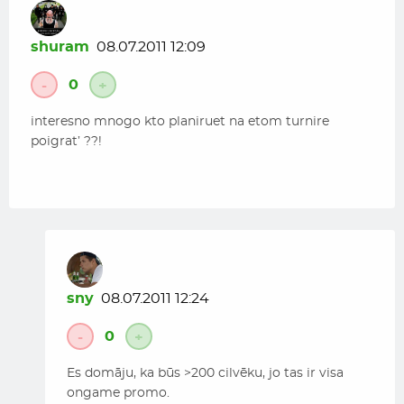
shuram
08.07.2011 12:09
0
-
+
interesno mnogo kto planiruet na etom turnire
poigrat’ ??!
sny
08.07.2011 12:24
0
-
+
Es domāju, ka būs >200 cilvēku, jo tas ir visa
ongame promo.