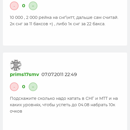
0
-
+
10 000 , 2 000 рейка на снг\мтт, дальше сам считай.
2к снг за 11 баксов =) , либо 1к снг за 22 бакса.
prims17smv
07.07.2011 22:49
0
-
+
Подскажите сколько надо катать в СНГ и МТТ и на
каких уровнях, чтобы успеть до 04.08 набрать 10к
очков