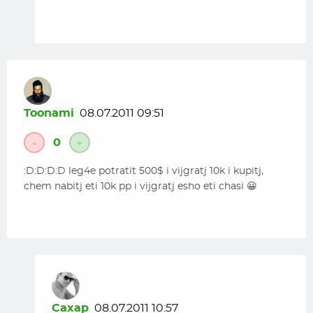
Toonami
08.07.2011 09:51
0
-
+
:D:D:D:D leg4e potratit 500$ i vijgratj 10k i kupitj,
chem nabitj eti 10k pp i vijgratj esho eti chasi 😀
Caxap
08.07.2011 10:57