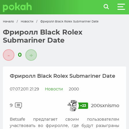
Начало
/
Новости
/
Фриролл Black Rolex Submariner Date
Фриролл Black Rolex
Submariner Date
0
-
+
Фриролл Black Rolex Submariner Date
07.07.2011 21:29
Новости
2000
9
200sxnismo
+23
Betsafe предлагает своим пользователям
участвовать во фриролле, где будут разыграны