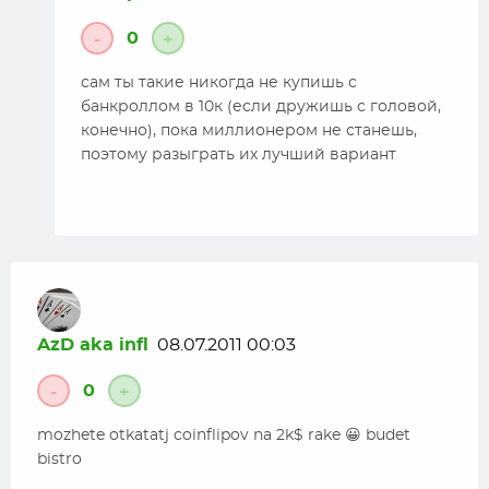
0
-
+
сам ты такие никогда не купишь с
банкроллом в 10к (если дружишь с головой,
конечно), пока миллионером не станешь,
поэтому разыграть их лучший вариант
AzD aka infl
08.07.2011 00:03
0
-
+
mozhete otkatatj coinflipov na 2k$ rake 😀 budet
bistro