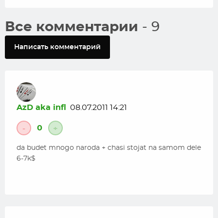
Все комментарии
- 9
Написать комментарий
AzD aka infl
08.07.2011 14:21
0
-
+
da budet mnogo naroda + chasi stojat na samom dele
6-7k$