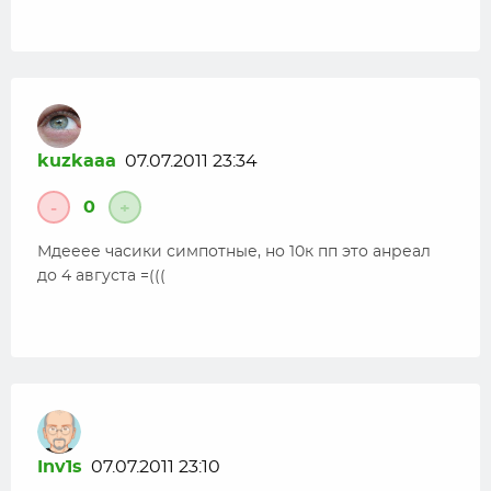
kuzkaaa
07.07.2011 23:34
0
-
+
Мдееее часики симпотные, но 10к пп это анреал
до 4 августа =(((
Inv1s
07.07.2011 23:10