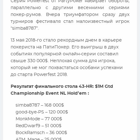
Серия Powerfest от PartyPoker набирает обороты,
параллельно с другими весенними сериями
покер-румов. Вчера триумфатором сразу двух
турниров фестиваля стал малоизвестный игрок
“simba8787”.
13 мая 2018-го стало рекордным днем в карьере
покериста на ПатиПокер. Его выигрыш в двух
событиях популярной онлайн-серии составил
свыше 330 000$. Неплохая сумма для игрока,
который не мог похвастаться особами успехами
до старта Powerfest 2018.
Результат финального стола 43-HR: $1M Gtd
Championship Event NL Hold’em :
simba8787 – 168 000$
good-bye-PS – 120 000$
MonkMode – 77 000$
RedDwarf9 – 51 000$
BockRamsch – 36 000$
ATM_Mage – 25 000$