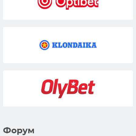
Форум