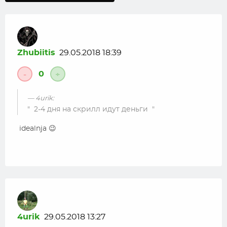
Zhubiitis
29.05.2018 18:39
0
-
+
4urik:
2-4 дня на скрилл идут деньги
idealnja 😉
4urik
29.05.2018 13:27