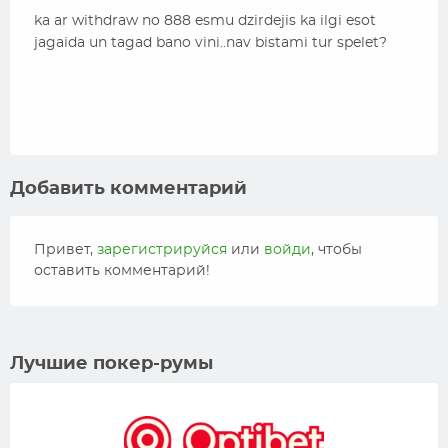
ka ar withdraw no 888 esmu dzirdejis ka ilgi esot
jagaida un tagad bano vini..nav bistami tur spelet?
Добавить комментарий
Привет,
зарегистрируйся
или
войди
, чтобы
оставить комментарий!
Лучшие покер-румы