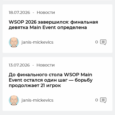
18.07.2026
-
Новости
WSOP 2026 завершился: финальная
девятка Main Event определена
0
janis-mickevics
13.07.2026
-
Новости
До финального стола WSOP Main
Event остался один шаг — борьбу
продолжает 21 игрок
0
janis-mickevics