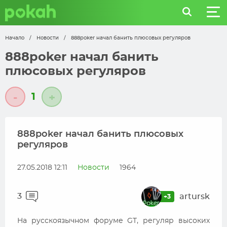
Начало
/
Новости
/
888poker начал банить плюсовых регуляров
888poker начал банить
плюсовых регуляров
1
-
+
888poker начал банить плюсовых
регуляров
27.05.2018 12:11
Новости
1964
3
artursk
+3
​На русскоязычном форуме GT, регуляр высоких