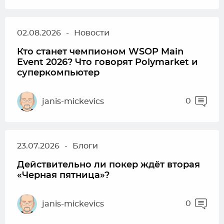
02.08.2026
-
Новости
Кто станет чемпионом WSOP Main
Event 2026? Что говорят Polymarket и
суперкомпьютер
0
janis-mickevics
23.07.2026
-
Блоги
Действительно ли покер ждёт вторая
«Черная пятница»?
0
janis-mickevics