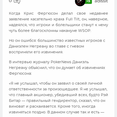
0
adissit
+5
Когда Крис Фергюсон делал свое недавнее
заявление касательно краха Full Tilt, он, наверное,
надеялся, что игроки и болельщики станут к нему
чуть более благосклонны накануне WSOP.
Но он ошибся: большинство известных игроков с
Даниэлем Негреану во главе с гневом
восприняли его извинения.
В интервью журналу PokerNews Даниэль
Негреану объяснил, что он думает об извинениях
Фергюсона:
«Я не услышал, чтобы он заявил о своей личной
ответственности за произошедшее. Я не услышал,
что главный акционер, убедивший всех, будто Рэй
Битар — правильный гендиректор, сказал, что он
виноват и раскаивается. Кроме того, иногда
извиняться поздно. В данном случае так и есть —