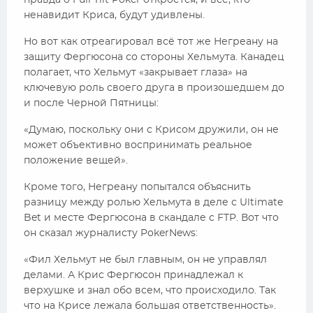
правда о Full Tilt Poker откроется, и все, кто
ненавидит Криса, будут удивлены.
Но вот как отреагировал всё тот же Негреану на
защиту Фергюсона со стороны Хельмута. Канадец
полагает, что Хельмут «закрывает глаза» на
ключевую роль своего друга в произошедшем до
и после Черной Пятницы:
«Думаю, поскольку они с Крисом дружили, он не
может объективно воспринимать реальное
положение вещей».
Кроме того, Негреану попытался объяснить
разницу между ролью Хельмута в деле с Ultimate
Bet и месте Фергюсона в скандале с FTP. Вот что
он сказал журналисту PokerNews:
«Фил Хельмут не был главным, он не управлял
делами. А Крис Фергюсон принадлежал к
верхушке и знал обо всем, что происходило. Так
что на Крисе лежала большая ответственность».