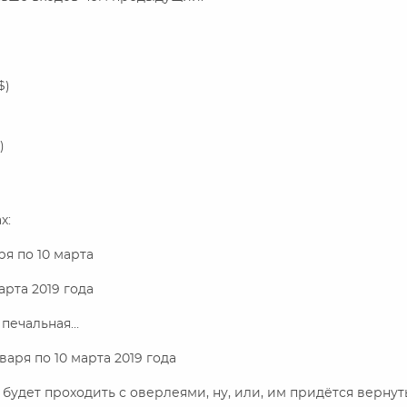
$)
)
х:
ря по 10 марта
арта 2019 года
 печальная…
варя по 10 марта 2019 года
 будет проходить с оверлеями, ну, или, им придётся верну