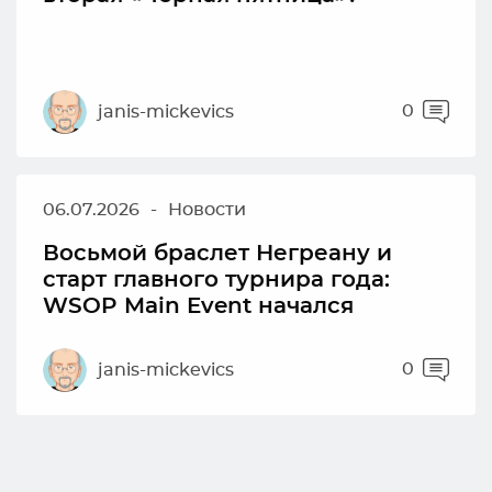
0
janis-mickevics
06.07.2026
-
Новости
Восьмой браслет Негреану и
старт главного турнира года:
WSOP Main Event начался
0
janis-mickevics