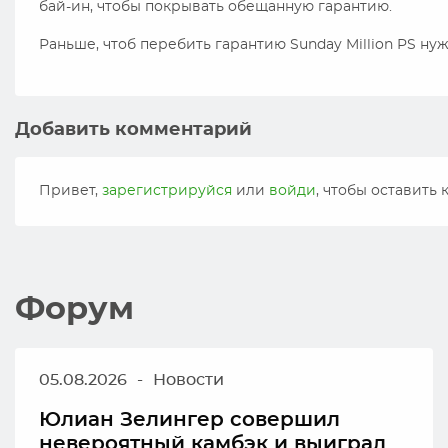
бай-ин, чтобы покрывать обещанную гарантию.
Раньше, чтоб перебить гарантию Sunday Million PS нуж
Добавить комментарий
Привет,
зарегистрируйся
или
войди
, чтобы оставить
Форум
05.08.2026
-
Новости
Юлиан Зелингер совершил
невероятный камбэк и выиграл