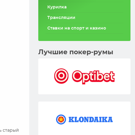
Курилка
Трансляции
Ставки на спорт и казино
Лучшие покер-румы
ть старый