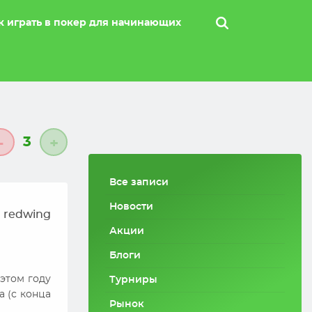
к играть в покер для начинающих
3
-
+
Все записи
Новости
redwing
Акции
Блоги
 этом году
Турниры
 (с конца
Рынок