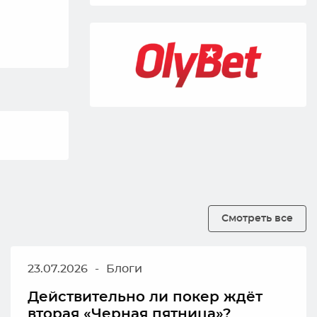
Смотреть все
23.07.2026
-
Блоги
Действительно ли покер ждёт
вторая «Черная пятница»?