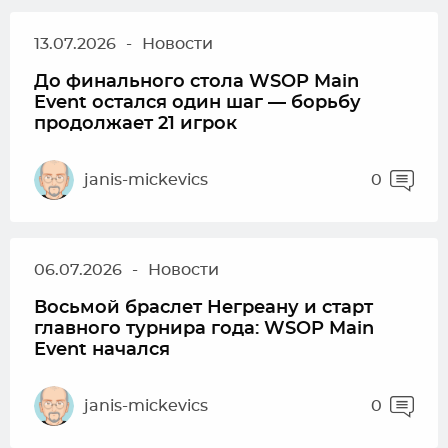
13.07.2026
-
Новости
До финального стола WSOP Main
Event остался один шаг — борьбу
продолжает 21 игрок
0
janis-mickevics
06.07.2026
-
Новости
Восьмой браслет Негреану и старт
главного турнира года: WSOP Main
Event начался
0
janis-mickevics