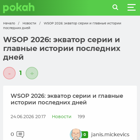
Начало
/
Новости
/
WSOP 2026: экватор серии и главные истории
последних дней
WSOP 2026: экватор серии и
главные истории последних
дней
1
-
+
WSOP 2026: экватор серии и главные
истории последних дней
24.06.2026 20:17
Новости
199
0
janis.mickevics
0