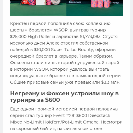
Кристен первой пополнила свою коллекцию
шестым браслетом WSOP, выиграв турнир
$25,000 High Roller и заработав $1,773,083. Спустя
несколько дней Алекс ответил собственной
победой в $10,000 Super Turbo Bounty, оформив
очередной браслет в карьере. Таким образом,
Фоксены стали лишь второй супружеской парой
в истории WSOP, которой удалось выиграть
индивидуальные браслеты в рамках одной серии.
Общие призовые семьи уже превысили $3,3 млн.
Негреану и Фоксен устроили шоу в
турнире за $600
Еще одной громкой историей первой половины
серии стал турнир Event #28: $600 Deepstack
Mixed No-Limit Hold’em/Pot-Limit Omaha. Несмотря
на скромный бай-ин, на финальном столе