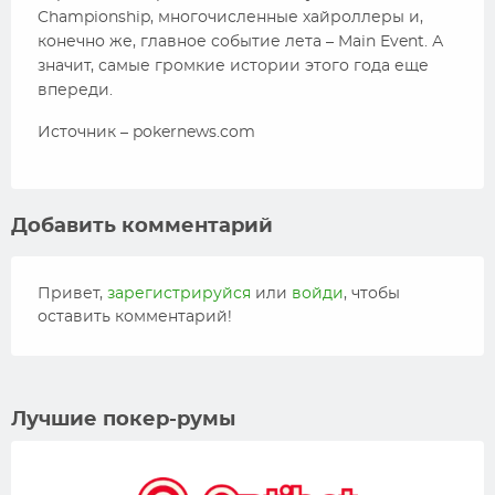
Championship, многочисленные хайроллеры и,
конечно же, главное событие лета – Main Event. А
значит, самые громкие истории этого года еще
впереди.
Источник – pokernews.com
Добавить комментарий
Привет,
зарегистрируйся
или
войди
, чтобы
оставить комментарий!
Лучшие покер-румы