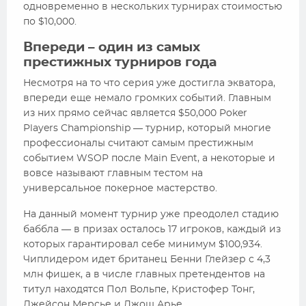
одновременно в нескольких турнирах стоимостью
по $10,000.
Впереди – один из самых
престижных турниров года
Несмотря на то что серия уже достигла экватора,
впереди еще немало громких событий. Главным
из них прямо сейчас является $50,000 Poker
Players Championship — турнир, который многие
профессионалы считают самым престижным
событием WSOP после Main Event, а некоторые и
вовсе называют главным тестом на
универсальное покерное мастерство.
На данный момент турнир уже преодолел стадию
баббла — в призах осталось 17 игроков, каждый из
которых гарантировал себе минимум $100,934.
Чиплидером идет британец Бенни Глейзер с 4,3
млн фишек, а в числе главных претендентов на
титул находятся Пол Вольпе, Кристофер Тонг,
Джейсон Мерсье и Джош Арье.