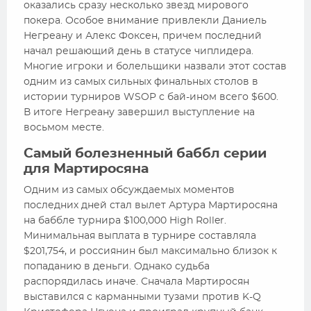
оказались сразу несколько звезд мирового
покера. Особое внимание привлекли Даниель
Негреану и Алекс Фоксен, причем последний
начал решающий день в статусе чиплидера.
Многие игроки и болельщики назвали этот состав
одним из самых сильных финальных столов в
истории турниров WSOP с бай-ином всего $600.
В итоге Негреану завершил выступление на
восьмом месте.
Самый болезненный баббл серии
для Мартиросяна
Одним из самых обсуждаемых моментов
последних дней стал вылет Артура Мартиросяна
на баббле турнира $100,000 High Roller.
Минимальная выплата в турнире составляла
$201,754, и россиянин был максимально близок к
попаданию в деньги. Однако судьба
распорядилась иначе. Сначала Мартиросян
выставился с карманными тузами против K-Q