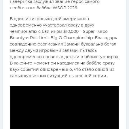
наверняка заслужил звание героя самого
необычного баббла WSOP 2026.
В один из игровых дней американец
одновременно участвовал сразу в двух
чемпионатах с бай-ином $10,000 – Super Turbo
Bounty и Pot-Limit Big O Championship. Благодаря
совпадению расписания Замани буквально бегал
между двумя игровыми залами, пытаясь
одновременно попасть в деньги в обоих турнирах.
В какой-то момент он находился на баббле сразу
двух событий одновременно, что стало одной из
самых курьезных ситуаций нынешней серии.