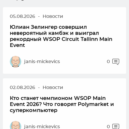
05.08.2026
-
Новости
Юлиан Зелингер совершил
невероятный камбэк и выиграл
рекордный WSOP Circuit Tallinn Main
Event
0
janis-mickevics
02.08.2026
-
Новости
Кто станет чемпионом WSOP Main
Event 2026? Что говорят Polymarket и
суперкомпьютер
0
janis-mickevics