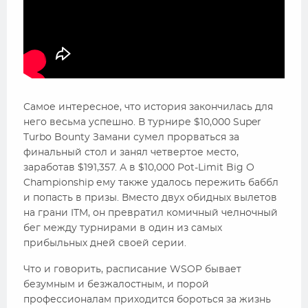
Самое интересное, что история закончилась для
него весьма успешно. В турнире $10,000 Super
Turbo Bounty Замани сумел прорваться за
финальный стол и занял четвертое место,
заработав $191,357. А в $10,000 Pot-Limit Big O
Championship ему также удалось пережить баббл
и попасть в призы. Вместо двух обидных вылетов
на грани ITM, он превратил комичный челночный
бег между турнирами в один из самых
прибыльных дней своей серии.
Что и говорить, расписание WSOP бывает
безумным и безжалостным, и порой
профессионалам приходится бороться за жизнь