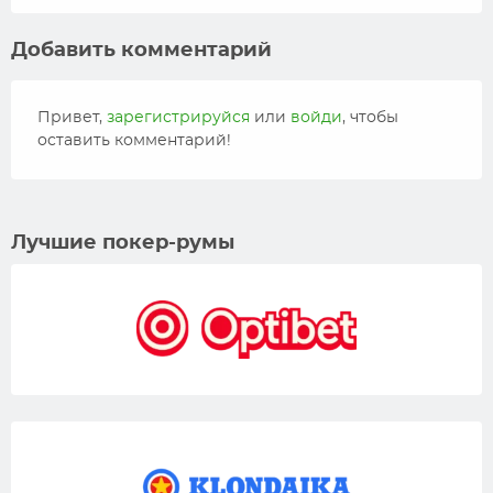
Добавить комментарий
Привет,
зарегистрируйся
или
войди
, чтобы
оставить комментарий!
Лучшие покер-румы