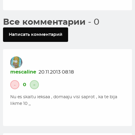
Все комментарии
- 0
Написать комментарий
mescaline
20.11.2013 08:18
0
-
+
Nu es skaitu ieksaa , domaaju visi saprot , ka te bija
likme 10 _