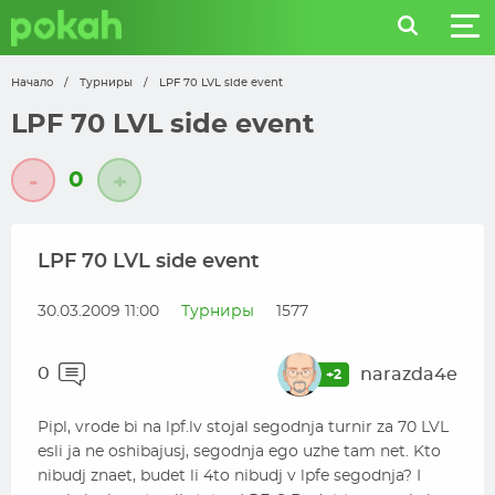
Начало
/
Турниры
/
LPF 70 LVL side event
LPF 70 LVL side event
0
-
+
LPF 70 LVL side event
30.03.2009 11:00
Турниры
1577
0
narazda4e
+2
Pipl, vrode bi na lpf.lv stojal segodnja turnir za 70 LVL
esli ja ne oshibajusj, segodnja ego uzhe tam net. Kto
nibudj znaet, budet li 4to nibudj v lpfe segodnja? I