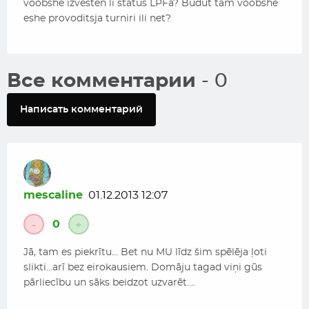
voobshe izvesten li status LPFa? Budut tam voobshe
eshe provoditsja turniri ili net?
Все комментарии
- 0
Написать комментарий
mescaline
01.12.2013 12:07
0
-
+
Jā, tam es piekrītu… Bet nu MU līdz šim spēlēja ļoti
slikti…arī bez eirokausiem. Domāju tagad viņi gūs
pārliecību un sāks beidzot uzvarēt….