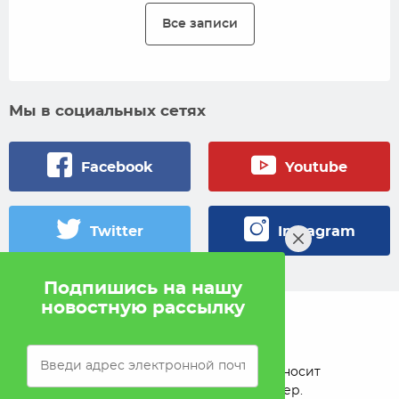
Все записи
Мы в социальных сетях
Facebook
Youtube
Twitter
Instagram
Подпишись на нашу
новостную рассылку
© 2005 — 2026 Pokahlv.com
Pokah не проводит игры на деньги. Сайт носит
исключительно информационный характер.