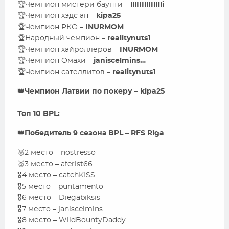
🏆Чемпион мистери баунти –
lllIIIllIIlIlli
🏆Чемпион хэдс ап –
kipa25
🏆Чемпион РКО –
INURMOM
🏆Народный чемпион –
realitynuts1
🏆Чемпион хайроллеров –
INURMOM
🏆Чемпион Омахи –
janiscelmins…
🏆Чемпион сателлитов –
realitynuts1
👑Чемпион Латвии по покеру – kipa25
Топ 10 BPL:
👑Победитель 9 сезона BPL – RFS Riga
🥈2 место – nostresso
🥉3 место – aferist66
🎖️4 место – catchKISS
🎖️5 место – puntamento
🎖️6 место – Diegabiksis
🎖️7 место – janisсelmins…
🎖️8 место – WildBountyDaddy