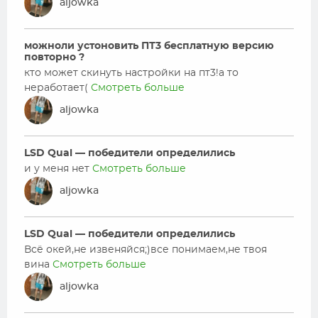
aljowka
можноли устоновить ПТ3 бесплатную версию
повторно ?
кто может скинуть настройки на пт3!а то
неработает(
Смотреть больше
aljowka
LSD Qual — победители определились
и у меня нет
Смотреть больше
aljowka
LSD Qual — победители определились
Всё окей,не извеняйся;)все понимаем,не твоя
вина
Смотреть больше
aljowka