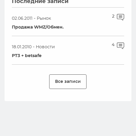
Последние записи
2
-
02.06.2011
Рынок
Продажа WMZ/Обмен.
4
-
18.01.2010
Новости
PT3 + betsafe
Все записи