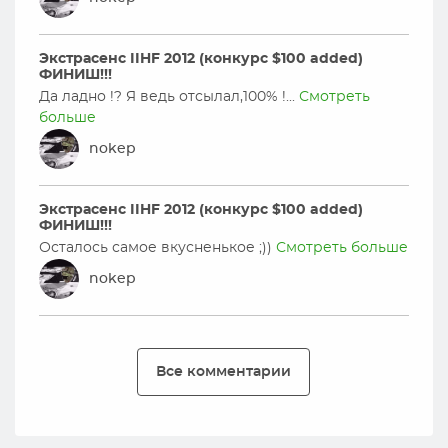
Экстрасенс IIHF 2012 (конкурс $100 added)
ФИНИШ!!!
Да ладно !? Я ведь отсылал,100% !...
Смотреть
больше
nokep
Экстрасенс IIHF 2012 (конкурс $100 added)
ФИНИШ!!!
Осталось самое вкусненькое ;))
Смотреть больше
nokep
Все комментарии