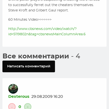
to successfully ferret out the cheaters themselves.
Steve Kroft and Gilbert Gaul report.
60 Minutes Video>>>>>>>
http://www.cbsnews.com/video/watch/?
id=5119802n&tag=cbsnewsMainColumnArea.6
Все комментарии
- 4
Написать комментарий
Dexterous
29.08.2009 16:20
0
-
+