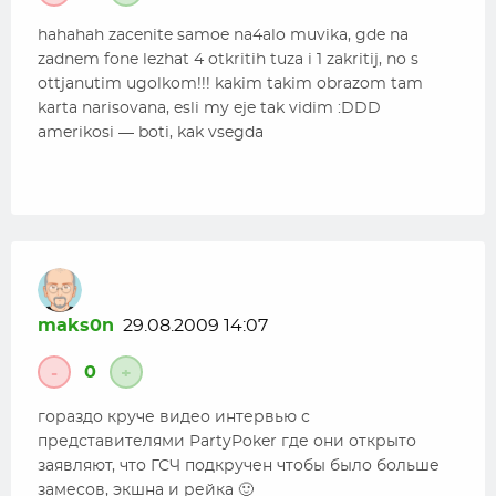
hahahah zacenite samoe na4alo muvika, gde na
zadnem fone lezhat 4 otkritih tuza i 1 zakritij, no s
ottjanutim ugolkom!!! kakim takim obrazom tam
karta narisovana, esli my eje tak vidim :DDD
amerikosi — boti, kak vsegda
maks0n
29.08.2009 14:07
0
-
+
гораздо круче видео интервью с
представителями PartyPoker где они открыто
заявляют, что ГСЧ подкручен чтобы было больше
замесов, экшна и рейка 🙂