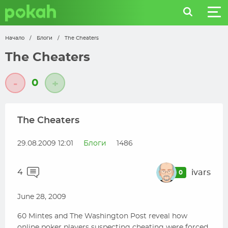
Начало
/
Блоги
/
The Cheaters
The Cheaters
0
-
+
The Cheaters
29.08.2009 12:01
Блоги
1486
4
ivars
0
June 28, 2009
60 Mintes and The Washington Post reveal how
online poker players suspecting cheating were forced