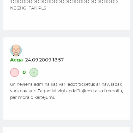
:DDDDDDDDDDDDDDDDDDDDDDDDDDDDDD
NE ZHGI TAK PLS
Aega
24.09.2009 18:57
0
-
+
un neviena admina kas var iedot ticketus ar nav, labāk
vars nav kur! Tagad lai viņi apdalītajiem taisa freerollu,
par morālo kaitējumu