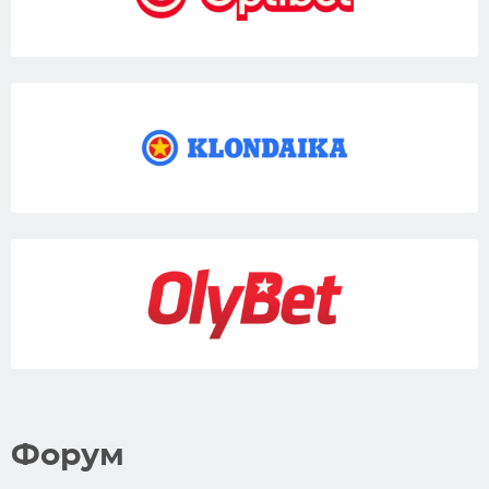
Форум