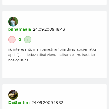
pilnamaaja
24.09.2009 18:43
0
-
+
jā, interesanti, man parasti arī bija divas, šodien atkal
apdalīja — iedeva tikai vienu… laikam esmu kaut ko
noziegusies…
DaiSantim
24.09.2009 18:32