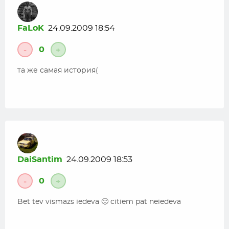
FaLoK
24.09.2009 18:54
0
-
+
та же самая история(
DaiSantim
24.09.2009 18:53
0
-
+
Bet tev vismazs iedeva 🙂 citiem pat neiedeva