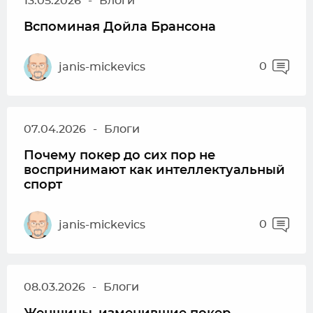
13.05.2026
-
Блоги
Вспоминая Дойла Брансона
0
janis-mickevics
07.04.2026
-
Блоги
Почему покер до сих пор не
воспринимают как интеллектуальный
спорт
0
janis-mickevics
08.03.2026
-
Блоги