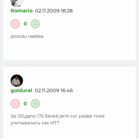
Romario
02.11.2009 18:28
0
-
+
poxodu naebka
goldural
02.11.2009 16:46
0
-
+
За 130,дали 175 бачей.jerik снг разве тоже
учитывались как МТТ