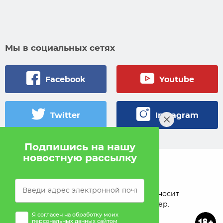
Мы в социальных сетях
Facebook
Youtube
Twitter
Instagram
Подпишись на нашу
новостную рассылку
© 2005 — 2026 Pokahlv.com
Pokah не проводит игры на деньги. Сайт носит
исключительно информационный характер.
Я согласен на обработку моих
персональных данных сайтом