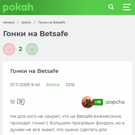
Начало
/
Блоги
/
Гонки на Betsafe
Гонки на Betsafe
2
-
+
Гонки на Betsafe
01.11.2009 9:40
Блоги
3316
12
popcha
+19
Ни для кого не секрет, что на Betsafe ежемесячно
проходят гонки с большим призовым фондом, но я
думаю не все знают, что нужно сделать для