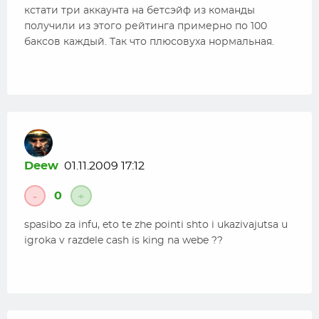
кстати три аккаунта на бетсэйф из команды
получили из этого рейтинга примерно по 100
баксов каждый. Так что плюсовуха нормальная.
Deew
01.11.2009 17:12
0
-
+
spasibo za infu, eto te zhe pointi shto i ukazivajutsa u
igroka v razdele cash is king na webe ??