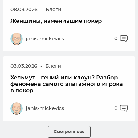
08.03.2026
-
Блоги
Женщины, изменившие покер
0
janis-mickevics
03.03.2026
-
Блоги
Хельмут – гений или клоун? Разбор
феномена самого эпатажного игрока
в покер
0
janis-mickevics
Смотреть все