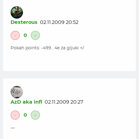
Dexterous
02.11.2009 20:52
0
-
+
Pokah points: -499.. 4e za gljuki =/
AzD aka infl
02.11.2009 20:27
0
-
+
—