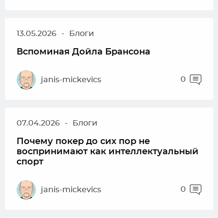
13.05.2026
-
Блоги
Вспоминая Дойла Брансона
0
janis-mickevics
07.04.2026
-
Блоги
Почему покер до сих пор не
воспринимают как интеллектуальный
спорт
0
janis-mickevics