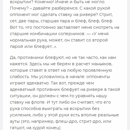
вскрытии? Конечно! Иначе и быть не могло.
Почему? – давайте разберемся. С какой рукой
оппонент мог сделать ставку на ривере? Стрит,
сет, две пары, старшая пара и блеф, блеф, блеф.
Вот то, что постоянно заставляет меня смотреть на
старшие комбинации соперников: — «У меня
нормальная рука, может, он ставит со второй
парой или блефует…».
Да, противники блефуют, но не так часто, как нам
кажется. Здесь мы не берем в расчет маньяков,
которые ставят в ответ на любую проявленную
слабость. Мы условились в начале: оппоненты
играют адекватно. Так вот, прежде чем
адекватный противник блефует на ривере в такой
ситуации, он должен с чем-то уравнять нашу
ставку на флопе. И тут либо он считает, что его
рука способна выиграть на вскрытии без
усиления, либо у этой руки есть вполне реальные
ауты (это, например, флеш-дро, стрит-дро, или
гатшот, на худой конец).