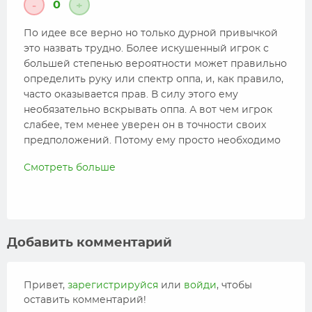
0
-
+
По идее все верно но только дурной привычкой
это назвать трудно. Более искушенный игрок с
большей степенью вероятности может правильно
определить руку или спектр оппа, и, как правило,
часто оказывается прав. В силу этого ему
необязательно вскрывать оппа. А вот чем игрок
слабее, тем менее уверен он в точности своих
предположений. Потому ему просто необходимо
вскрывать оппа, если он хочет научиться чему-то.
Смотреть больше
А потом анализировать. Тогда дело пойдет.
Добавить комментарий
Привет,
зарегистрируйся
или
войди
, чтобы
оставить комментарий!