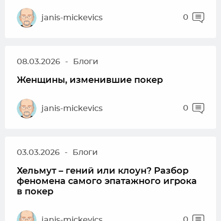
0
janis-mickevics
08.03.2026
-
Блоги
Женщины, изменившие покер
0
janis-mickevics
03.03.2026
-
Блоги
Хельмут – гений или клоун? Разбор
феномена самого эпатажного игрока
в покер
0
janis-mickevics