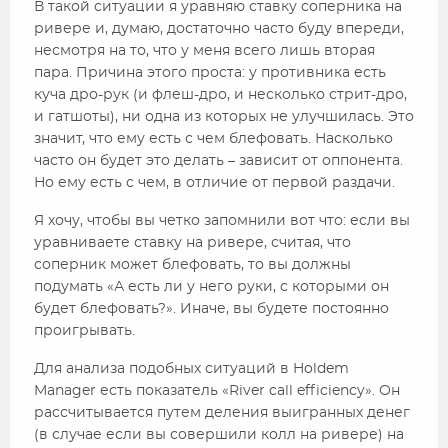
В такой ситуации я уравняю ставку соперника на
ривере и, думаю, достаточно часто буду впереди,
несмотря на то, что у меня всего лишь вторая
пара. Причина этого проста: у противника есть
куча дро-рук (и флеш-дро, и несколько стрит-дро,
и гатшоты), ни одна из которых не улучшилась. Это
значит, что ему есть с чем блефовать. Насколько
часто он будет это делать – зависит от оппонента.
Но ему есть с чем, в отличие от первой раздачи.
Я хочу, чтобы вы четко запомнили вот что: если вы
уравниваете ставку на ривере, считая, что
соперник может блефовать, то вы должны
подумать «А есть ли у него руки, с которыми он
будет блефовать?». Иначе, вы будете постоянно
проигрывать.
Для анализа подобных ситуаций в Holdem
Manager есть показатель «River call efficiency». Он
рассчитывается путем деления выигранных денег
(в случае если вы совершили колл на ривере) на