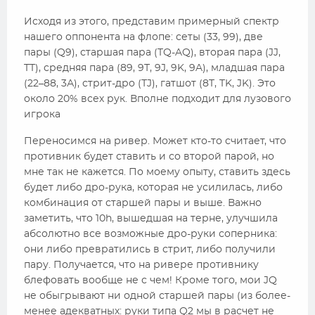
Исходя из этого, представим примерный спектр
нашего оппонента на флопе: сеты (33, 99), две
пары (Q9), старшая пара (TQ-AQ), вторая пара (JJ,
TT), средняя пара (89, 9Т, 9J, 9K, 9A), младшая пара
(22–88, 3А), стрит-дро (ТJ), гатшот (8T, TK, JK). Это
около 20% всех рук. Вполне подходит для лузового
игрока
Переносимся на ривер. Может кто-то считает, что
противник будет ставить и со второй парой, но
мне так не кажется. По моему опыту, ставить здесь
будет либо дро-рука, которая не усилилась, либо
комбинация от старшей пары и выше. Важно
заметить, что 10h, вышедшая на терне, улучшила
абсолютно все возможные дро-руки соперника:
они либо превратились в стрит, либо получили
пару. Получается, что на ривере противнику
блефовать вообще не с чем! Кроме того, мои JQ
не обыгрывают ни одной старшей пары (из более-
менее адекватных: руки типа Q2 мы в расчет не