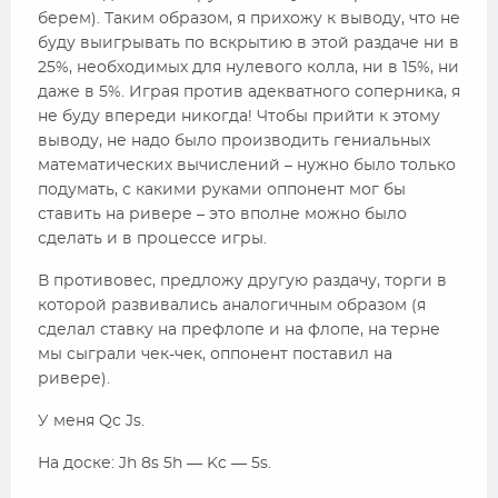
берем). Таким образом, я прихожу к выводу, что не
буду выигрывать по вскрытию в этой раздаче ни в
25%, необходимых для нулевого колла, ни в 15%, ни
даже в 5%. Играя против адекватного соперника, я
не буду впереди никогда! Чтобы прийти к этому
выводу, не надо было производить гениальных
математических вычислений – нужно было только
подумать, с какими руками оппонент мог бы
ставить на ривере – это вполне можно было
сделать и в процессе игры.
В противовес, предложу другую раздачу, торги в
которой развивались аналогичным образом (я
сделал ставку на префлопе и на флопе, на терне
мы сыграли чек-чек, оппонент поставил на
ривере).
У меня Qc Js.
На доске: Jh 8s 5h — Kc — 5s.