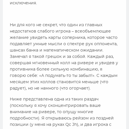
исключения.
Ни для кого не секрет, что один из главных
недостатков слабого игрока – всеобъемлющее
желание увидеть карты соперника, которое часто
подавляет умные мысли о спектре рук оппонента,
шансах банка и математическом ожидании.
Замечал я такой грешок и за собой. Каждый раз,
совершая мгновенный колл на ривере и увидев у
противника более сильную комбинацию, я
говорю себе: «А подумать-то ты забыл!». С каждым
месяцем этих коллов становится меньше (что
радует), но не намного (что огорчает).
Ниже представлена одна из таких раздач
(поскольку я хочу сконцентрировать ваше
внимание на ривере, то опущу многие
подробности). Я открываюсь рейзом из поздней
позиции (у меня на руках Qc Jh), и два игрока с