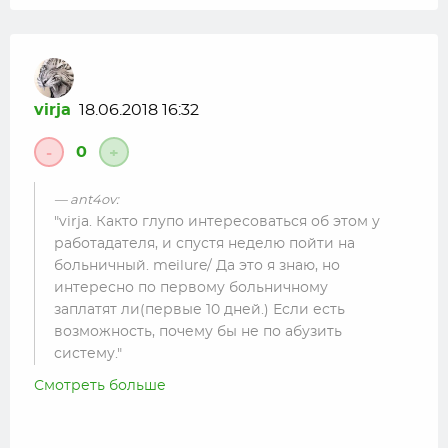
virja
18.06.2018 16:32
0
-
+
ant4ov:
virja. Както глупо интересоваться об этом у
работадателя, и спустя неделю пойти на
больничный. meilure/ Да это я знаю, но
интересно по первому больничному
заплатят ли(первые 10 дней.) Если есть
возможность, почему бы не по абузить
систему.
Смотреть больше
Ну ты не сказал с какой целью интересуешься ,
если ты хочешь абузить , и получить тупо с этого
профит , это одно . Другое если ты реально