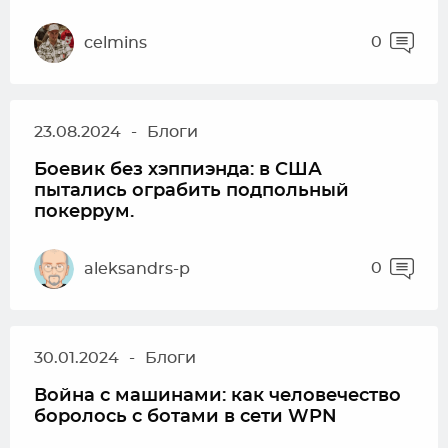
0
celmins
23.08.2024
-
Блоги
Боевик без хэппиэнда: в США
пытались ограбить подпольный
покеррум.
0
aleksandrs-p
30.01.2024
-
Блоги
Война с машинами: как человечество
боролось с ботами в сети WPN