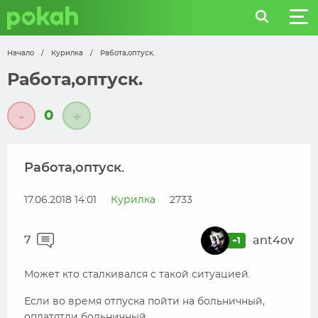
Начало
/
Курилка
/
Работа,оптуск.
Работа,оптуск.
0
-
+
Работа,оптуск.
17.06.2018 14:01
Курилка
2733
7
ant4ov
+1
Может кто сталкивался с такой ситуацией.
Если во время отпуска пойти на больничный,
оплатятли больничный.