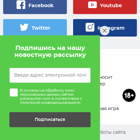
Facebook
Youtube
Twitter
Instagram
Подпишись на нашу
новостную рассылку
© 2005 — 2026 Pokahlv.com
Pokah не проводит игры на деньги. Сайт носит
исключительно информационный характер.
Я согласен на обработку моих
персональных данных сайтом
pokahpoker.com в соответствии с
политикой конфиденциальности
О проекте
Реклама
Ответственная игра
Подписаться
Помощь
Мы используем cookies для улучшения работы сайта