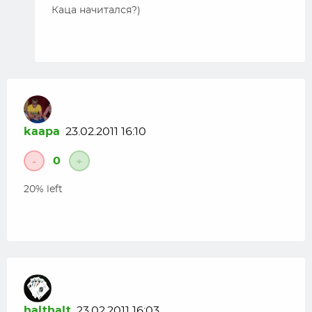
Каца начитался?)
kaapa
23.02.2011 16:10
0
-
+
20% left
halthalt
23.02.2011 16:03