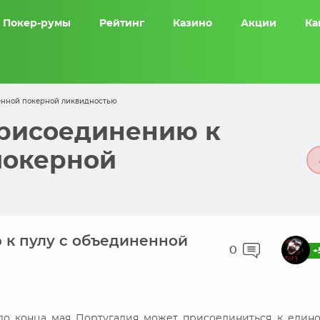
Покер-румы
Рейтинг
Казино
Акции
Ка
ненной покерной ликвидностью
присоединению к
покерной
 к пулу с объединенной
0
+
 до конца мая Португалия может присоединиться к един