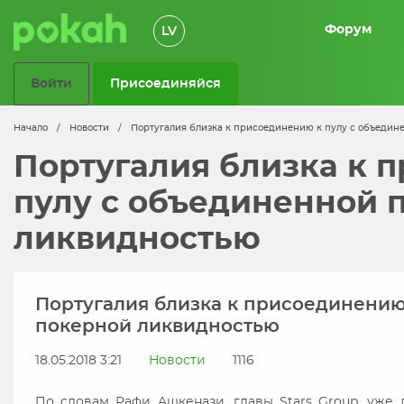
Форум
LV
Войти
Присоединяйся
Начало
/
Новости
/
Португалия близка к присоединению к пулу с объеди
Португалия близка к 
пулу с объединенной 
ликвидностью
Португалия близка к присоединению
покерной ликвидностью
18.05.2018 3:21
Новости
1116
По словам Рафи Ашкенази, главы Stars Group, уже