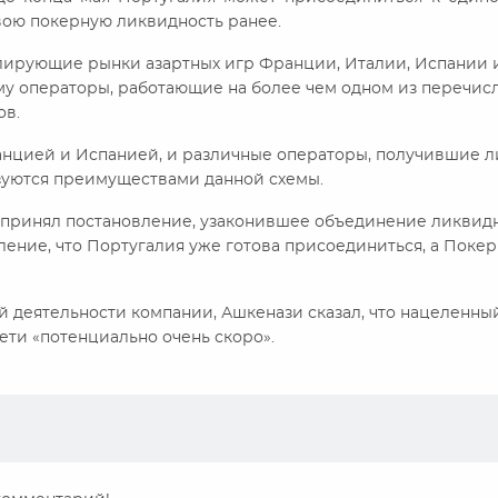
ою покерную ликвидность ранее.
улирующие рынки азартных игр Франции, Италии, Испании 
му операторы, работающие на более чем одном из перечис
ов.
нцией и Испанией, и различные операторы, получившие 
ьзуются преимуществами данной схемы.
 принял постановление, узаконившее объединение ликвид
ление, что Португалия уже готова присоединиться, а Покер
деятельности компании, Ашкенази сказал, что нацеленны
ети «потенциально очень скоро».