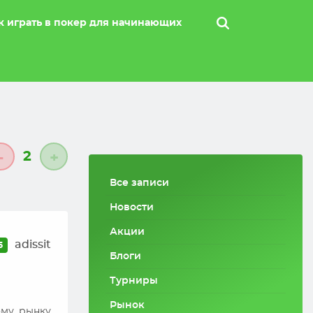
к играть в покер для начинающих
2
-
+
Все записи
Новости
Акции
adissit
5
Блоги
Турниры
Рынок
ому рынку