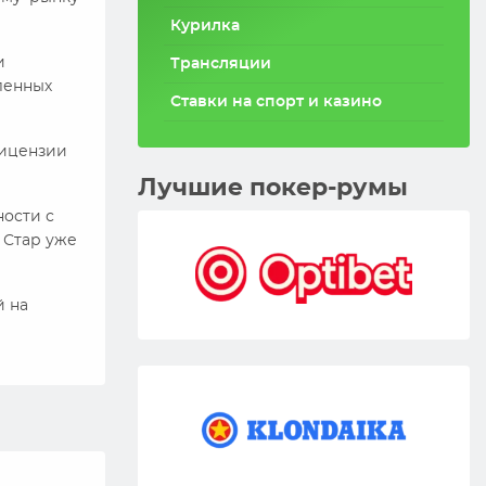
Курилка
и
Трансляции
ленных
Ставки на спорт и казино
лицензии
Лучшие покер-румы
ности с
 Стар уже
й на