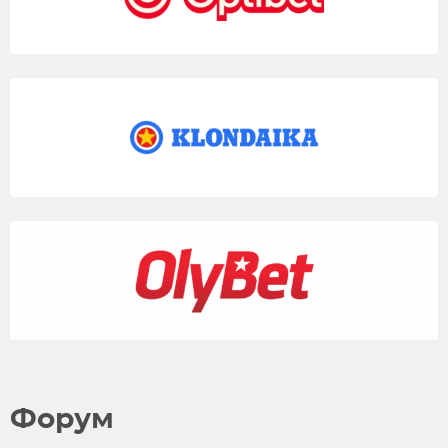
Форум