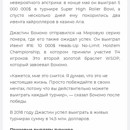
невероятного апстрика: в конце мая он выиграл 5
000 000$ в турнире Super High Roller Bowl, а
спустя несколько дней ему покорились два
ивента хайроллеров в казино Aria.
Джастин Бономо отправился на Мировую серию
покера, где его также ожидал успех. Он выиграл
Ивент #16: 10 000$ Heads-Up No-Limit Hold’em
Championship, в котором приняли участие 114
игроков. Это второй золотой браслет WSOP,
который завоевал Бономо.
«Кажется, мне это снится. Я думаю, что это не
настоящая жизнь. Просто побеждайте в своих
мечтах, потому что вы действительно можете
выиграть каждый турнир», — сказал Бономо после
победы.
В 2018 году Джастин успел выиграть в живых
турнирах сумму в 14,5 млн. долларов.