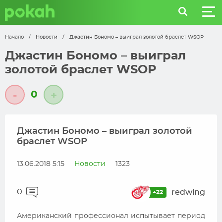
Начало
/
Новости
/
Джастин Бономо – выиграл золотой браслет WSOP
Джастин Бономо – выиграл
золотой браслет WSOP
0
-
+
Джастин Бономо – выиграл золотой
браслет WSOP
13.06.2018 5:15
Новости
1323
0
redwing
+22
​Американский профессионал испытывает период