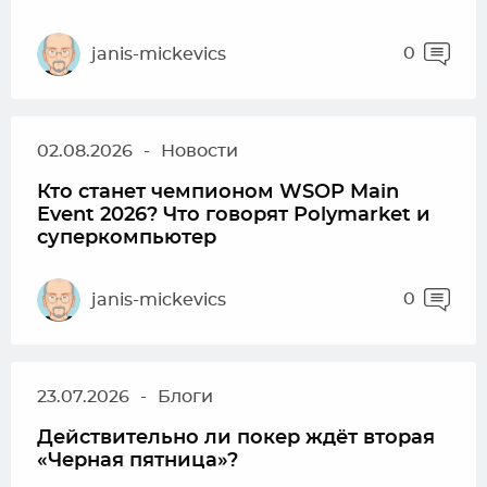
0
janis-mickevics
02.08.2026
-
Новости
Кто станет чемпионом WSOP Main
Event 2026? Что говорят Polymarket и
суперкомпьютер
0
janis-mickevics
23.07.2026
-
Блоги
Действительно ли покер ждёт вторая
«Черная пятница»?