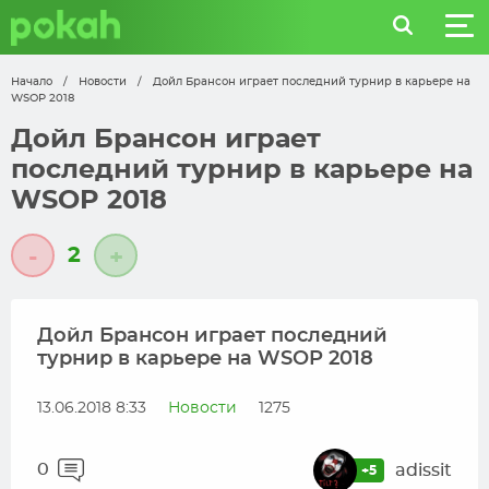
Начало
/
Новости
/
Дойл Брансон играет последний турнир в карьере на
WSOP 2018
Дойл Брансон играет
последний турнир в карьере на
WSOP 2018
2
-
+
Дойл Брансон играет последний
турнир в карьере на WSOP 2018
13.06.2018 8:33
Новости
1275
0
adissit
+5