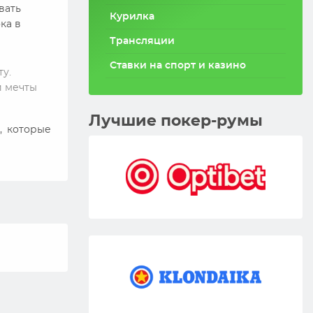
вать
Курилка
ка в
Трансляции
Ставки на спорт и казино
у.
й мечты
Лучшие покер-румы
, которые