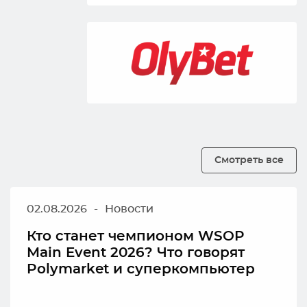
Смотреть все
02.08.2026
-
Новости
Кто станет чемпионом WSOP
Main Event 2026? Что говорят
Polymarket и суперкомпьютер