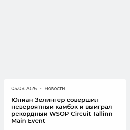
05.08.2026
-
Новости
Юлиан Зелингер совершил
невероятный камбэк и выиграл
рекордный WSOP Circuit Tallinn
Main Event