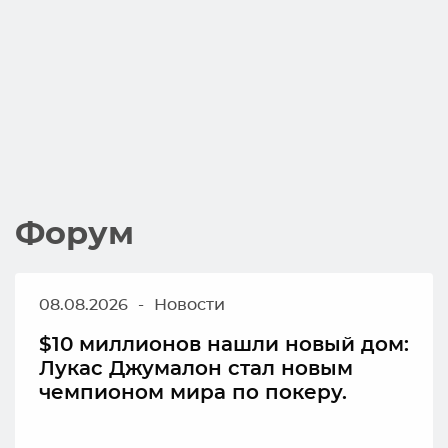
Форум
08.08.2026
-
Новости
$10 миллионов нашли новый дом:
Лукас Джумалон стал новым
чемпионом мира по покеру.