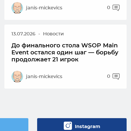
0
janis-mickevics
13.07.2026
-
Новости
До финального стола WSOP Main
Event остался один шаг — борьбу
продолжает 21 игрок
0
janis-mickevics
Instagram