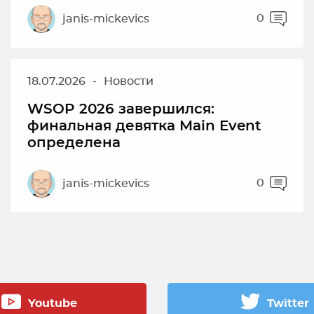
0
janis-mickevics
18.07.2026
-
Новости
WSOP 2026 завершился:
финальная девятка Main Event
определена
0
janis-mickevics
Youtube
Twitter