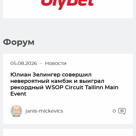
Форум
05.08.2026
-
Новости
Юлиан Зелингер совершил
невероятный камбэк и выиграл
рекордный WSOP Circuit Tallinn Main
Event
0
janis-mickevics