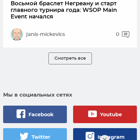
Восьмой браслет Негреану и старт
главного турнира года: WSOP Main
Event начался
0
janis-mickevics
Смотреть все
Мы в социальных сетях
Facebook
Youtube
Twitter
Instagram