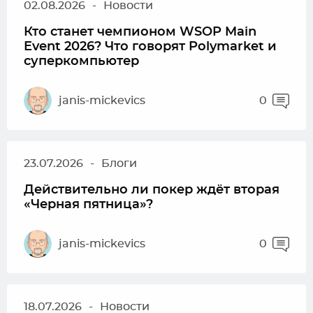
02.08.2026
-
Новости
Кто станет чемпионом WSOP Main
Event 2026? Что говорят Polymarket и
суперкомпьютер
0
janis-mickevics
23.07.2026
-
Блоги
Действительно ли покер ждёт вторая
«Черная пятница»?
0
janis-mickevics
18.07.2026
-
Новости