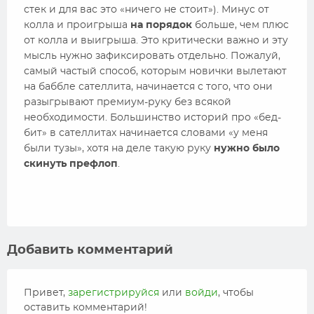
стек и для вас это «ничего не стоит»). Минус от
колла и проигрыша
на порядок
больше, чем плюс
от колла и выигрыша. Это критически важно и эту
мысль нужно зафиксировать отдельно. Пожалуй,
самый частый способ, которым новички вылетают
на баббле сателлита, начинается с того, что они
разыгрывают премиум-руку без всякой
необходимости. Большинство историй про «бед-
бит» в сателлитах начинается словами «у меня
были тузы», хотя на деле такую руку
нужно было
скинуть префлоп
.
Добавить комментарий
Привет,
зарегистрируйся
или
войди
, чтобы
оставить комментарий!