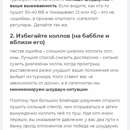
выше выживаемость
. Если видите, как кто-то
пушит 30–40 BB и показывает JJ или AQ – это не
«ошибка», а признак опытного «сателлит-
регуляра». Делайте так же.
2. Избегайте коллов (на баббле и
вблизи его)
Частая ошибка –
слишком широко коллить олл-
ины. Лучший способ снизить дисперсию – сильно
сузить диапазоны колла
, когда проигрыш
выставления резко ухудшит ваше положение или
выбьет из турнира. Колл ставит вас «в
зависимость от доски», а в сателлитах мы
минимизируем шоудаун-ситуации
.
Поэтому при больших блайндах
разумнее открыто
пушить сильный спектр, чем открываться и затем
вынужденно коллить чей-то пуш. Идя олл-ином
первым, вы оказываете давление: у вас два пути к
банку (фолд оппонентов или победа на шоудауне).