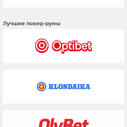
Лучшие покер-румы