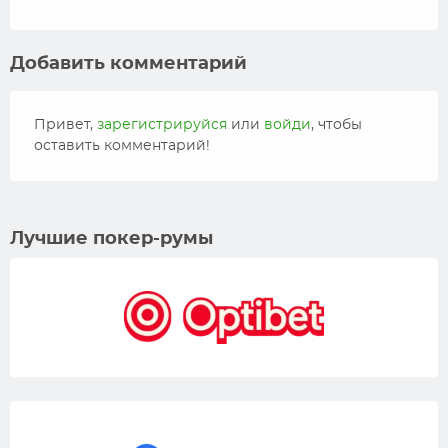
Добавить комментарий
Привет,
зарегистрируйся
или
войди
, чтобы
оставить комментарий!
Лучшие покер-румы