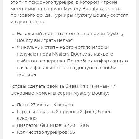
это тип покерного турнира, в котором игроки
могут выиграть призы Mystery Bounty как часть
призового фонда.
Турниры Mystery Bounty состоят
из двух этапов:
Начальный этап
– на этом этапе призы Mystery
Bounty выиграть нельзя.
Финальный этап
– на этом этапе игроки
получают приз Mystery Bounty за каждого
выбитого соперника. Подробная информация о
начале финального этапа доступна в лобби
турнира.
Готовы сделать свои выбивания значимыми?
Основные моменты серии Mystery Bounty:
Даты
: 27 июля – 4 августа
Гарантированный призовой фонд
: более
$750,000
Диапазон бай-инов
: $2.20 – $109
Количество турниров
: 56