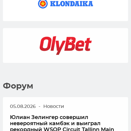
Форум
05.08.2026
-
Новости
Юлиан Зелингер совершил
невероятный камбэк и выиграл
рекордный WSOP Circuit Tallinn Main