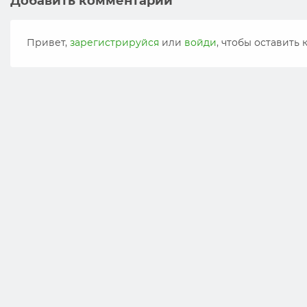
Добавить комментарий
Привет,
зарегистрируйся
или
войди
, чтобы оставить