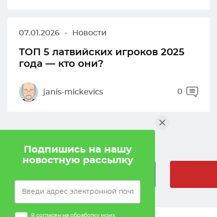
07.01.2026
-
Новости
ТОП 5 латвийских игроков 2025
года — кто они?
0
janis-mickevics
Мы в социальных сетях
Подпишись на нашу
новостную рассылку
Facebook
Я согласен на обработку моих