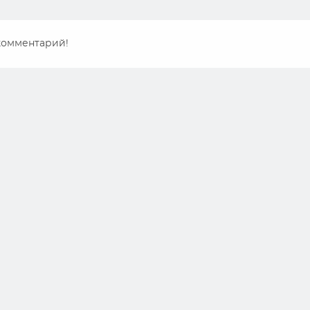
 комментарий!