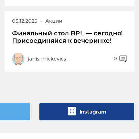
05.12.2025
-
Акции
Финальный стол BPL — сегодня!
Присоединяйся к вечеринке!
0
janis-mickevics
Instagram