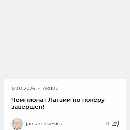
12.03.2026
-
Акции
Чемпионат Латвии по покеру
завершен!
0
janis-mickevics