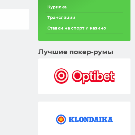
Курилка
Трансляции
Ставки на спорт и казино
Лучшие покер-румы