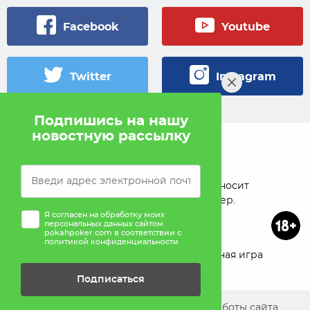
Facebook
Youtube
Twitter
Instagram
Подпишись на нашу
новостную рассылку
© 2005 — 2026 Pokahlv.com
Pokah не проводит игры на деньги. Сайт носит
исключительно информационный характер.
Я согласен на обработку моих
персональных данных сайтом
pokahpoker.com в соответствии с
политикой конфиденциальности
О проекте
Реклама
Ответственная игра
Подписаться
Помощь
Мы используем cookies для улучшения работы сайта