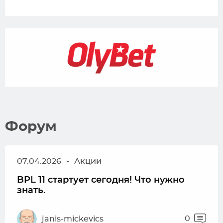
Форум
07.04.2026
-
Акции
BPL 11 стартует сегодня! Что нужно
знать.
0
janis-mickevics