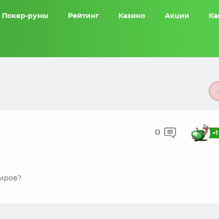
Покер-румы
Рейтинг
Казино
Акции
Ка
0
+1
ниров?