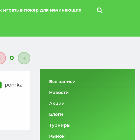
к играть в покер для начинающих
0
-
+
Все записи
pomka
Новости
Акции
Блоги
Турниры
Рынок