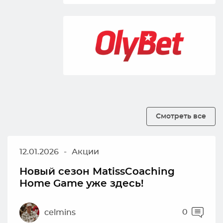
Смотреть все
12.01.2026
-
Акции
Новый сезон MatissCoaching
Home Game уже здесь!
0
celmins