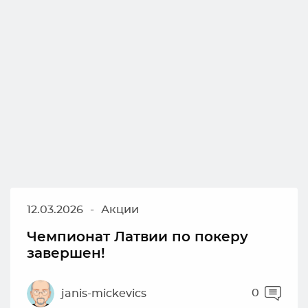
12.03.2026
-
Акции
Чемпионат Латвии по покеру
завершен!
0
janis-mickevics