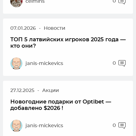
0
celmins
07.01.2026
-
Новости
ТОП 5 латвийских игроков 2025 года —
кто они?
0
janis-mickevics
27.12.2025
-
Акции
Новогодние подарки от Optibet —
добавлено $2026 !
0
janis-mickevics