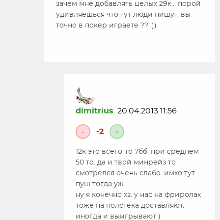
зачем мне добавлять целых 29к… порой
удивляешься что тут люди пишут, вы
точно в покер играете ?? :))
dimitrius
20.04.2013 11:56
-2
-
+
12к это всего-то 7бб. при среднем
50 то. да и твой минрейз то
смотрелся очень слабо. имхо тут
пуш тогда уж.
ну я конечно хз. у нас на фриролах
тоже на полстека доставляют.
иногда и выигрывают )