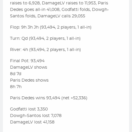
raises to 6,928, DamageLV raises to 11,953, Paris
Dedes goes all-in 41,008, Godfatti folds, Dowgh-
Santos folds, DamageLV calls 29,055
Flop: 9h 3h Jh (93,494, 2 players, 1 all-in)
Turn: Qd (93,494, 2 players, 1 all-in)
River: 4h (93,494, 2 players, 1 all-in)
Final Pot: 93,494
DamageLV shows
8d 7d
Paris Dedes shows
8h 7h
Paris Dedes wins 93,494 (net +52,336)
Godfatti lost 3,350
Dowgh-Santos lost 7,078
DamageLV lost 41,158