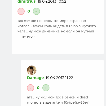
dimitrius
19.04.2013 10:52
0
-
+
так сам же пишешь что море странных
нотсов ) зачем коин кидать в 69bb в мутного
чела… ну мож динамика. но если он мутный
— ну его )
Damage
19.04.2013 11:22
0
-
+
ага… ну их..: мои 12к в банке, и dead
money в виде ante и 10к(рейз+3бет) !