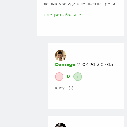
да внатуре удивляешься как реги
что-то заносят )
Смотреть больше
Damage
21.04.2013 07:05
0
-
+
клоун :)))