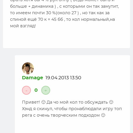
брать хотя бы 4 % рук оппу ( ведь может быть и
больше + динамика ) , с которыми он так замутит,
то имеем почти 30 %(около 27 ) , но так как за
спиной ещё 70 к = 45 бб , то кол нормальный,на
мой взгляд!
Damage
19.04.2013 13:50
0
-
+
Привет! 🙂 Да чо мой кол то обсуждать 🙂
Хэнд я скинул, чтобы пронаблюдали игру топ
рега с очень творческим подходом 🙂