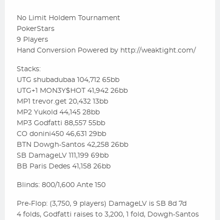
No Limit Holdem Tournament
PokerStars
9 Players
Hand Conversion Powered by http://weaktight.com/
Stacks:
UTG shubadubaa 104,712 65bb
UTG+1 MON3Y$HOT 41,942 26bb
MP1 trevor.get 20,432 13bb
MP2 Yukold 44,145 28bb
MP3 Godfatti 88,557 55bb
CO donini450 46,631 29bb
BTN Dowgh-Santos 42,258 26bb
SB DamageLV 111,199 69bb
BB Paris Dedes 41,158 26bb
Blinds: 800/1,600 Ante 150
Pre-Flop: (3,750, 9 players) DamageLV is SB 8d 7d
4 folds, Godfatti raises to 3,200, 1 fold, Dowgh-Santos