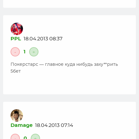
PPL
18.04.2013 08:37
1
-
+
Покерстарс — главное куда нибудь заху**рить
5бет
Damage
18.04.2013 07:14
0