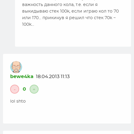
важность данного кола, т.е. если я
выкидываю стек 100k, если играю кол то 70
или 170… прикинув я решил что стек 70k ~
100k…
bewe4ka
18.04.2013 11:13
0
-
+
lol shto