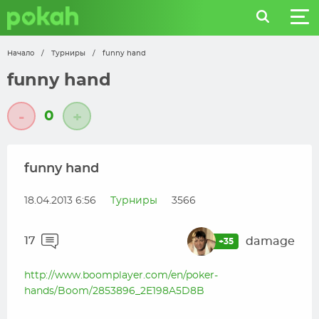
Начало
/
Турниры
/
funny hand
funny hand
0
-
+
funny hand
18.04.2013 6:56
Турниры
3566
17
damage
+35
http://www.boomplayer.com/en/poker-
hands/Boom/2853896_2E198A5D8B