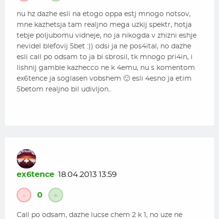
nu hz dazhe esli na etogo oppa estj mnogo notsov,
mne kazhetsja tam realjno mega uzkij spektr, hotja
tebje poljubomu vidneje, no ja nikogda v zhizni eshje
nevidel blefovij 5bet :)) odsi ja ne pos4ital, no dazhe
esli call po odsam to ja bi sbrosil, tk mnogo pri4in, i
lishnij gamble kazhecco ne k 4emu, nu s komentom
ex6tence ja soglasen vobshem 🙂 esli 4esno ja etim
5betom realjno bil udivljon..
ex6tence
18.04.2013 13:59
0
-
+
Call po odsam, dazhe lucse chem 2 k 1, no uze ne