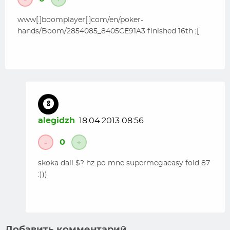
-
+
www[.]boomplayer[.]com/en/poker-
hands/Boom/2854085_8405CE91A3 finished 16th ;[
alegidzh
18.04.2013 08:56
0
-
+
skoka dali $? hz po mne supermegaeasy fold 87
:)))