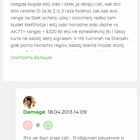
vsegda kogda estj odsi i stek, ja delaju call, kak eto
bilo ranshe 🙂 Ja bi 2 iz 3 raza foldnul, tak kak evo
range na 5bet ochenj uzkij i ooochenj redko tam
budet blef(hotja i estj odsi horoshie odsi dazhe vs
AK,TT+ range) + $320 BI eto ne ezhednevnij BI i takoj
turik ne kazdij denj sigraesh. V HS turnirah na Starsah,
gde polno horoshix regov, kazdij blaind mozet stoitj
turnir. Call zdes po moemu lishnij gamble hotja i
Смотреть больше
proigraja ostaetsa eso deep stack.
P.S. Flop, koneshno, ogonj 🙂
Damage
18.04.2013 14:09
0
-
+
Это не был snap call… Я обдумал решение и